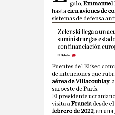
galo,
Emmanuel 
hasta
cien aviones de c
sistemas de defensa ant
Zelenski llega a un a
suministrar gas estad
con financiación eur
El Debate
Fuentes del Elíseo comu
de intenciones que rubr
aérea de Villacoublay
, 
suroeste de París.
El presidente ucraniano
visita a
Francia
desde el
febrero de 2022
, en una