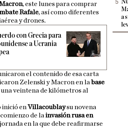
Nu
Macron
, este lunes para comprar
Ma
ombate Rafale
, así como diferentes
a 
iaérea y drones.
le
cuerdo con Grecia para
ounidense a Ucrania
opea
nicaron el contenido de esa carta
icaron Zelenski y Macron en la
base
a una veintena de kilómetros al
 inició en
Villacoublay
su novena
 comienzo de la
invasión rusa en
 jornada en la que debe reafirmarse