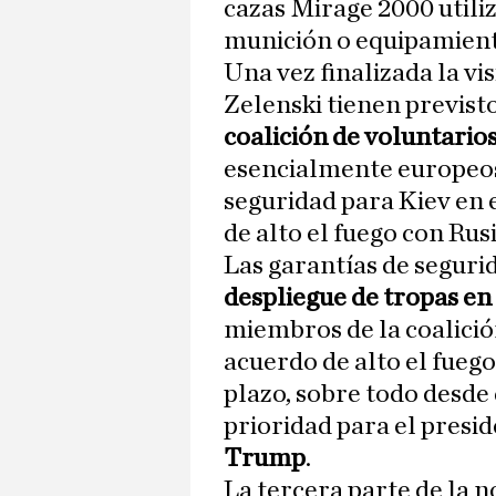
cazas Mirage 2000 utiliz
munición o equipamiento
Una vez finalizada la vi
Zelenski tienen previsto
coalición de voluntario
esencialmente europeos
seguridad para Kiev en 
de alto el fuego con Rusi
Las garantías de segurid
despliegue de tropas en
miembros de la coalición
acuerdo de alto el fueg
plazo, sobre todo desde
prioridad para el presi
Trump
.
La tercera parte de la no