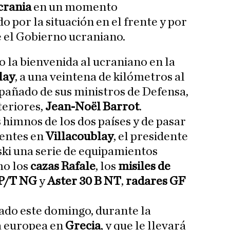
crania
en un momento
 por la situación en el frente y por
ve el Gobierno ucraniano.
o la bienvenida al ucraniano en la
lay
, a una veintena de kilómetros al
añado de sus ministros de Defensa,
xteriores,
Jean-Noël Barrot
.
 himnos de los dos países y de pasar
sentes en
Villacoublay
, el presidente
ki una serie de equipamientos
mo los
cazas Rafale
, los
misiles de
MP/T NG
y
Aster 30 B NT
,
radares GF
ado este domingo, durante la
a europea en
Grecia
, y
que le llevará