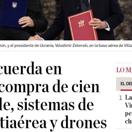
n, y el presidente de Ucrania, Volodimir Zelenski, en la base aérea de Vill
cuerda en
LO M
 compra de cien
EL DE
La
le, sistemas de
Vi
pe
tiaérea y drones
cl