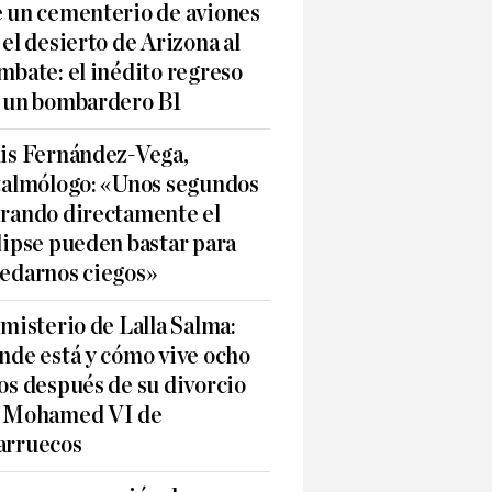
 un cementerio de aviones
 el desierto de Arizona al
mbate: el inédito regreso
 un bombardero B1
is Fernández-Vega,
talmólogo: «Unos segundos
rando directamente el
lipse pueden bastar para
edarnos ciegos»
 misterio de Lalla Salma:
nde está y cómo vive ocho
os después de su divorcio
 Mohamed VI de
rruecos