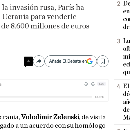
De
la invasión rusa, París ha
en
 Ucrania para venderle
co
de 8.600 millones de euros
de
Lu
of
mi
4
Añade El Debate en
Compartir
Save
ec
qu
El
dó
añ
de
Ucrania,
Volodimir Zelenski
, de visita
Ma
legado a un acuerdo con su homólogo