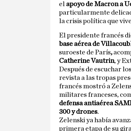
el
apoyo de Macron a U
particularmente delicado
la crisis política que vi
El presidente francés di
base aérea de Villacoub
suroeste de París
,
acomp
Catherine Vautrin
, y E
Después de escuchar los
revista a las tropas pre
francés mostró a Zelens
militares franceses, co
defensa antiaérea SA
300 y drones
.
Zelenski ya había avanz
primera etapa de su gir