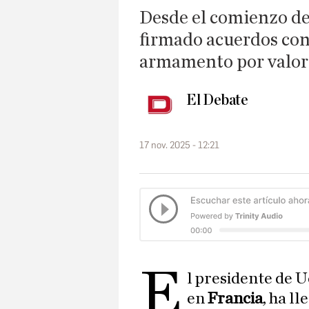
Desde el comienzo de 
firmado acuerdos con
armamento por valor 
El Debate
17 nov. 2025 - 12:21
E
l presidente de 
en
Francia
, ha l