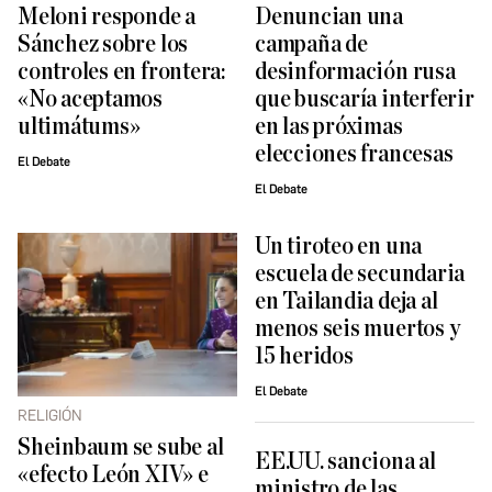
Meloni responde a
Denuncian una
Sánchez sobre los
campaña de
controles en frontera:
desinformación rusa
«No aceptamos
que buscaría interferir
ultimátums»
en las próximas
elecciones francesas
El Debate
El Debate
Un tiroteo en una
escuela de secundaria
en Tailandia deja al
menos seis muertos y
15 heridos
El Debate
RELIGIÓN
Sheinbaum se sube al
EE.UU. sanciona al
«efecto León XIV» e
ministro de las