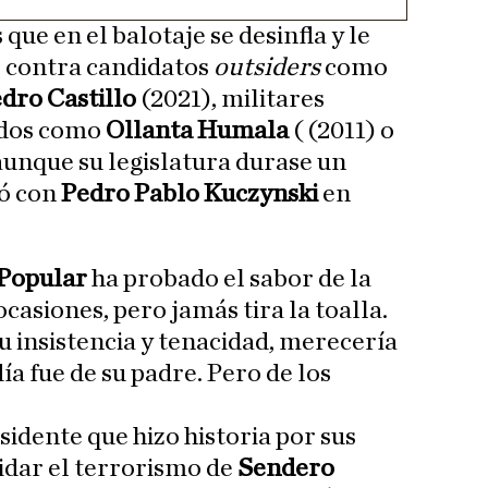
que en el balotaje se desinfla y le
s contra candidatos
outsiders
como
dro Castillo
(2021), militares
ados como
Ollanta Humala
( (2011) o
aunque su legislatura durase un
ió con
Pedro Pablo Kuczynski
en
 Popular
ha probado el sabor de la
asiones, pero jamás tira la toalla.
u insistencia y tenacidad, merecería
ía fue de su padre. Pero de los
sidente que hizo historia por sus
idar el terrorismo de
Sendero