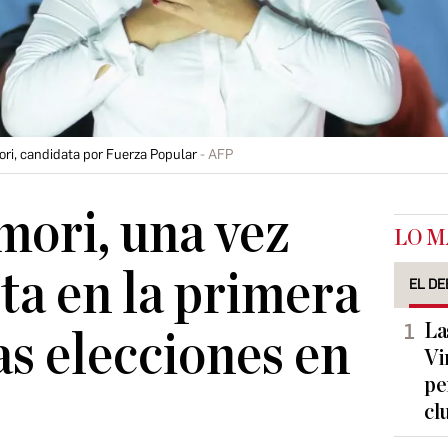
ori, candidata por Fuerza Popular
AFP
mori, una vez
LO M
ita en la primera
EL DE
La
as elecciones en
Vi
pe
cl