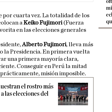
of
mi
ec
te por cuarta vez. La totalidad de los
qu
colocan a
Keiko Fujimori
(Fuerza
orita en las elecciones generales
esidente,
Alberto Fujimori
, lleva más
o la Presidencia. En primera vuelta
rar una primera mayoría clara,
iciente. Conseguir en Perú la mitad
, prácticamente, misión imposible.
uestran el rostro más
a las elecciones del