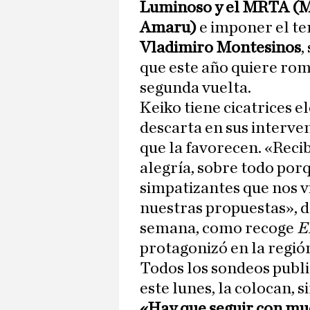
Luminoso y el MRTA (M
Amaru)
e imponer el te
Vladimiro Montesinos
,
que este año quiere rom
segunda vuelta.
Keiko tiene cicatrices e
descarta en sus interve
que la favorecen. «Rec
alegría, sobre todo porq
simpatizantes que nos 
nuestras propuestas», d
semana, como recoge
E
protagonizó en la regi
Todos los sondeos publi
este lunes, la colocan, 
«Hay que seguir con mu