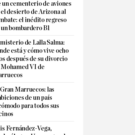
 un cementerio de aviones
 el desierto de Arizona al
mbate: el inédito regreso
 un bombardero B1
 misterio de Lalla Salma:
nde está y cómo vive ocho
os después de su divorcio
 Mohamed VI de
rruecos
 Gran Marruecos: las
biciones de un país
cómodo para todos sus
cinos
is Fernández-Vega,