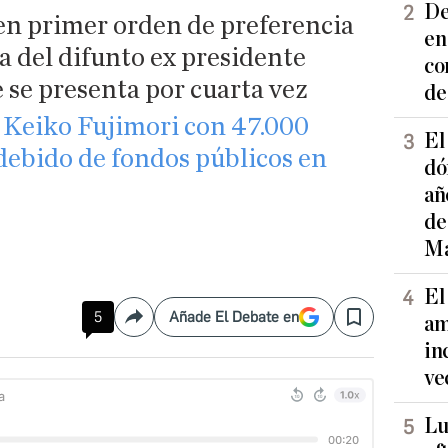
De
en primer orden de preferencia
en
ja del difunto ex presidente
co
 se presenta por cuarta vez
de
 Keiko Fujimori con 47.000
El
debido de fondos públicos en
dó
añ
de
Ma
El
5
Añade El Debate en
am
Compartir
Save
in
ve
Lu