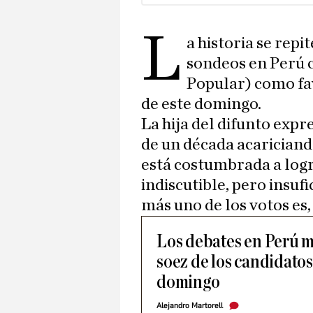
L
a historia se repi
sondeos en Perú 
Popular) como fav
de este domingo.
La hija del difunto expr
de un década acariciand
está costumbrada a log
indiscutible, pero insuf
más uno de los votos es
Los debates en Perú m
soez de los candidatos 
domingo
Alejandro Martorell