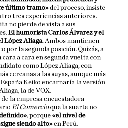
te último tramo»
del proceso, insiste
tro tres experiencias anteriores.
ta no pierde de vista a sus
es.
El humorista Carlos Álvarez y el
l López Aliaga
. Ambos mantienen
o por la segunda posición. Quizás, a
n cara a cara en segunda vuelta con
andidato como López Aliaga, con
más cercanas a las suyas, aunque más
 España Keiko encarnaría la versión
Aliaga, la de VOX.
a de la empresa encuestadora
ario
El Comercio
que la suerte no
definido»
, porque
«el nivel de
sigue siendo alto»
en Perú.