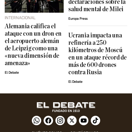
declaraciones sobre la
salud mental de Milei
INTERNACIONAL
Europa Press
Alemania califica el
ataque con un dron en
Ucrania impacta una
el aeropuerto alemán
refinería a 250
de Leipzig como una
kilómetros de Moscú
«nueva dimensión de
en un ataque récord de
amenaza»
más de 600 drones
contra Rusia
El Debate
El Debate