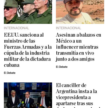
INTERNACIONAL
INTERNACIONAL
EE.UU. sanciona al
Asesinan a balazos en
ministro de las
México a un
Fuerzas Armadas y a la
influencer mientras
cúpula de la industria
transmitía en vivo
militar de la dictadura
junto a dos amigos
cubana
El Debate
El Debate
El canciller de
Argentina insta a la
vicepresidenta a
apartarse tras sus