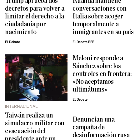
Trump aprueba dos
Ruanda mantiene
decretos para volver a
conversaciones con
limitar el derecho a la
Italia sobre acoger
ciudadanía por
temporalmente a
nacimiento
inmigrantes en su país
El Debate
El Debate,EFE
Meloni responde a
Sánchez sobre los
controles en frontera:
«No aceptamos
ultimátums»
El Debate
INTERNACIONAL
Taiwán realiza un
Denuncian una
simulacro militar con
campaña de
evacuación del
desinformación rusa
presidente ante un