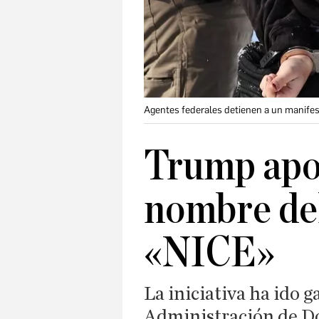
Agentes federales detienen a un manife
Trump apo
nombre de
«NICE»
La iniciativa ha ido 
Administración de 