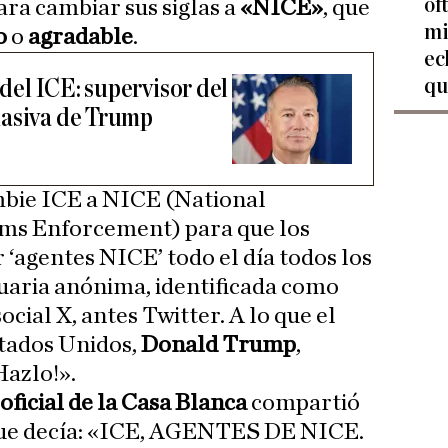
of
ara cambiar sus siglas a
«NICE»
, que
mi
o
o
agradable
.
ec
qu
 del ICE: supervisor del
masiva de Trump
bie ICE a NICE (National
ms Enforcement) para que los
 ‘agentes NICE’ todo el día todos los
uaria anónima, identificada como
 social X, antes Twitter. A lo que el
stados Unidos,
Donald Trump
,
Hazlo!».
oficial de la Casa Blanca
compartió
 que decía: «ICE, AGENTES DE NICE.