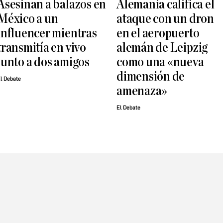
Asesinan a balazos en
Alemania califica el
México a un
ataque con un dron
influencer mientras
en el aeropuerto
transmitía en vivo
alemán de Leipzig
junto a dos amigos
como una «nueva
dimensión de
l Debate
amenaza»
El Debate