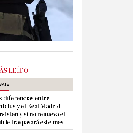
ÁS LEÍDO
BATE
s diferencias entre
nicius y el Real Madrid
rsisten y si no renueva el
ub le traspasará este mes