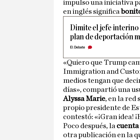
impulso una iniciativa p
en inglés significa
bonit
Dimite el jefe interino
plan de deportación 
El Debate
«Quiero que Trump cam
Immigration and Custo
medios tengan que decir
días», compartió una us
Alyssa Marie
, en la red
propio presidente de E
contestó: «¡Gran idea! ¡
Poco después, la
cuenta 
otra publicación en la