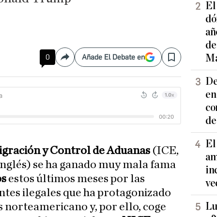
El
dó
añ
de
Ma
0
Añade El Debate en
Compartir
Save
De
en
co
de
El
igración y Control de Aduanas
(ICE,
am
 inglés) se ha ganado muy mala fama
in
os
estos últimos meses por las
ve
ntes ilegales que ha protagonizado
Lu
s norteamericano y, por ello, coge