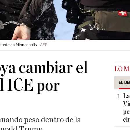
stante en Minneapolis
AFP
ya cambiar el
LO M
l ICE por
EL DE
La
Vi
pe
ganando peso dentro de la
cl
Donald Trump