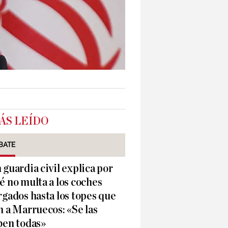
ÁS LEÍDO
BATE
 guardia civil explica por
é no multa a los coches
rgados hasta los topes que
n a Marruecos: «Se las
ben todas»