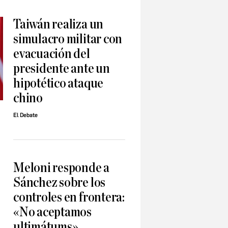
Taiwán realiza un
simulacro militar con
evacuación del
presidente ante un
hipotético ataque
chino
El Debate
Meloni responde a
Sánchez sobre los
controles en frontera:
«No aceptamos
ultimátums»