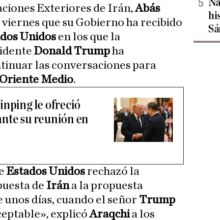
Na
aciones Exteriores de Irán,
Abás
hi
te viernes que su Gobierno ha recibido
Sá
dos Unidos
en los que la
sidente
Donald Trump
ha
tinuar las conversaciones para
Oriente Medio
.
inping le ofreció
nte su reunión en
ue
Estados Unidos
rechazó la
puesta de
Irán
a la propuesta
 unos días, cuando el señor
Trump
aceptable», explicó
Araqchi
a los