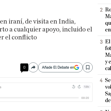
Ro
Ma
en iraní, de visita en India,
qu
rto a cualquier apoyo, incluido el
en
r el conflicto
El
fo
Ma
y 
0
Añade El Debate en
ca
Compartir
Save
Se
vo
Sa
de