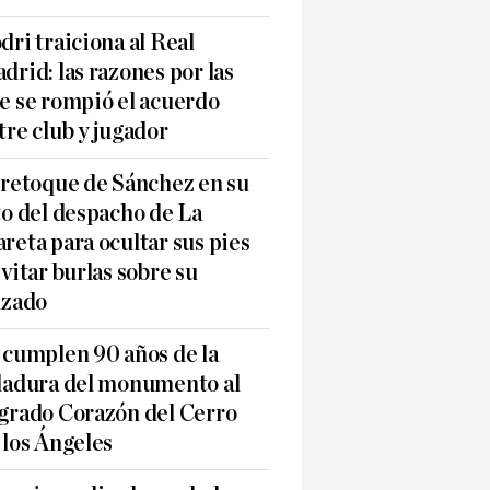
dri traiciona al Real
drid: las razones por las
e se rompió el acuerdo
tre club y jugador
 retoque de Sánchez en su
to del despacho de La
reta para ocultar sus pies
evitar burlas sobre su
lzado
 cumplen 90 años de la
ladura del monumento al
grado Corazón del Cerro
 los Ángeles