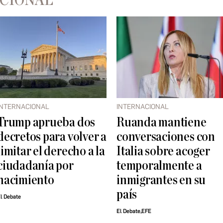
ACIONAL
INTERNACIONAL
INTERNACIONAL
Trump aprueba dos
Ruanda mantiene
decretos para volver a
conversaciones con
limitar el derecho a la
Italia sobre acoger
ciudadanía por
temporalmente a
nacimiento
inmigrantes en su
país
l Debate
El Debate,EFE