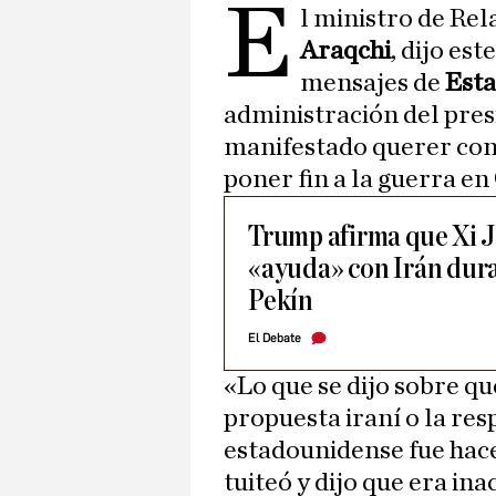
E
l ministro de Rel
Araqchi
, dijo es
mensajes de
Esta
administración del pre
manifestado querer con
poner fin a la guerra en
Trump afirma que Xi J
«ayuda» con Irán dura
Pekín
El Debate
«Lo que se dijo sobre q
propuesta iraní o la res
estadounidense fue hace
tuiteó y dijo que era in