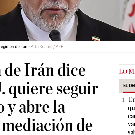
 régimen de Irán
Atta Kenare / AFP
 de Irán dice
LO M
 quiere seguir
EL DE
Un
 y abre la
qu
ca
a mediación de
va
sa