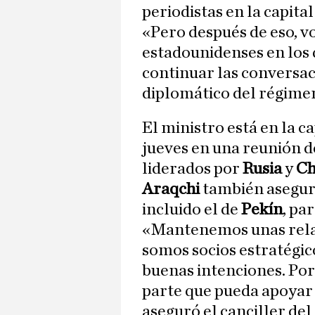
periodistas en la capital
«Pero después de eso, v
estadounidenses en los 
continuar las conversaci
diplomático del régimen
El ministro está en la ca
jueves en una reunión de
liderados por
Rusia
y
Ch
Araqchi
también aseguró
incluido el de
Pekín
, pa
«Mantenemos unas rela
somos socios estratégic
buenas intenciones. Por 
parte que pueda apoyar 
aseguró el canciller del