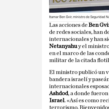
Itamar Ben Gvir, ministro de Seguridad Na
Las acciones de
Ben Gvi
de redes sociales, han d
internacionales y han s
Netanyahu
y el ministro
en el marco de las cond
militar de la citada flotil
El ministro publicó un v
bandera israelí y paseán
internacionales esposad
Ashdod
, a donde fuero
Israel
. «Así es como rec
terrorismo. Bienvenido