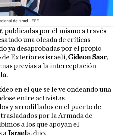
cional de Israel
EFE
r
, publicadas por él mismo a través
esatado una oleada de críticas
ido ya desaprobadas por el propio
 de Exteriores israelí,
Gideon Saar
,
enas previas a la interceptación
la.
ídeo en el que se le ve ondeando una
dose entre activistas
os y arrodillados en el puerto de
n trasladados por la Armada de
ibimos a los que apoyan el
s a
Israel
», dijo.