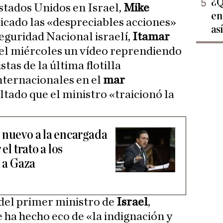
¿Q
stados Unidos en Israel,
Mike
en
iticado las «despreciables acciones»
as
eguridad Nacional israelí,
Itamar
ó el miércoles un vídeo reprendiendo
stas de la última flotilla
nternacionales en el
mar
altado que el ministro «traicionó la
 nuevo a la encargada
el trato a los
a a Gaza
 del primer ministro de
Israel
,
se ha hecho eco de «la indignación y