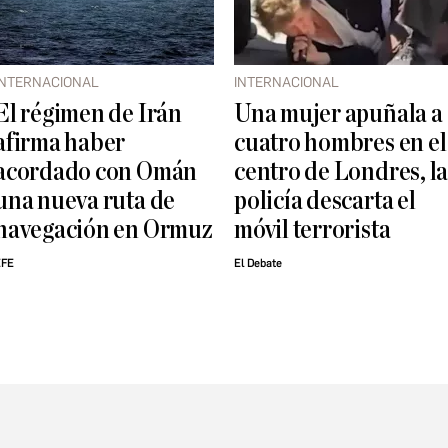
INTERNACIONAL
INTERNACIONAL
El régimen de Irán
Una mujer apuñala a
afirma haber
cuatro hombres en el
acordado con Omán
centro de Londres, l
una nueva ruta de
policía descarta el
navegación en Ormuz
móvil terrorista
EFE
El Debate