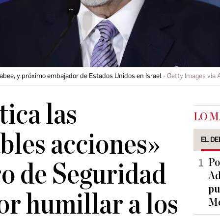
abee, y próximo embajador de Estados Unidos en Israel
Getty Images via 
tica las
LO M
bles acciones»
EL DE
Po
ro de Seguridad
Ad
pu
or humillar a los
Me