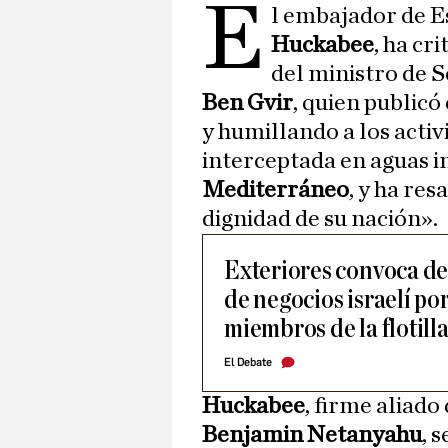
E
l embajador de E
Huckabee
, ha cr
del ministro de S
Ben Gvir
, quien public
y humillando a los activi
interceptada en aguas i
Mediterráneo
, y ha res
dignidad de su nación».
Exteriores convoca de
de negocios israelí por 
miembros de la flotill
El Debate
Huckabee
, firme aliado
Benjamin Netanyahu
, 