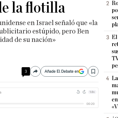
e la flotilla
Ro
po
se
nidense en Israel señaló que «la
pl
publicitario estúpido, pero Ben
El
nidad de su nación»
re
su
TV
pe
3
Añade El Debate en
Compartir
Save
La
ma
mu
en
«V