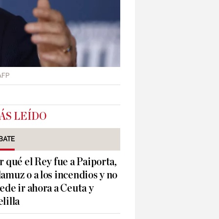
AFP
ÁS LEÍDO
BATE
r qué el Rey fue a Paiporta,
amuz o a los incendios y no
ede ir ahora a Ceuta y
lilla