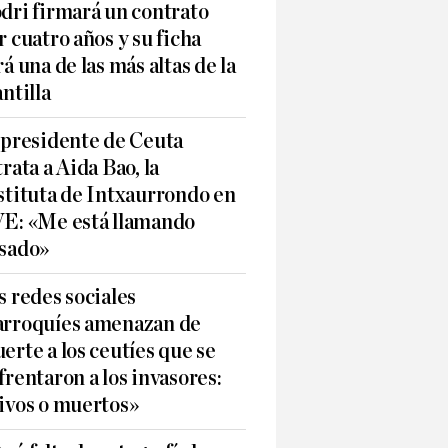
dri firmará un contrato
r cuatro años y su ficha
rá una de las más altas de la
antilla
 presidente de Ceuta
trata a Aida Bao, la
stituta de Intxaurrondo en
E: «Me está llamando
sado»
s redes sociales
rroquíes amenazan de
erte a los ceutíes que se
frentaron a los invasores:
ivos o muertos»