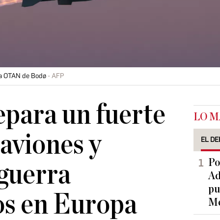
la OTAN de Bodø
AFP
para un fuerte
LO M
 aviones y
EL DE
Po
guerra
Ad
pu
os en Europa
Me