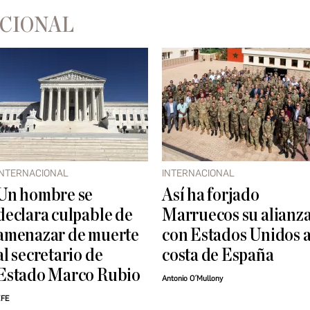
ACIONAL
INTERNACIONAL
INTERNACIONAL
Un hombre se
Así ha forjado
declara culpable de
Marruecos su alianz
amenazar de muerte
con Estados Unidos 
al secretario de
costa de España
Estado Marco Rubio
Antonio O´Mullony
EFE