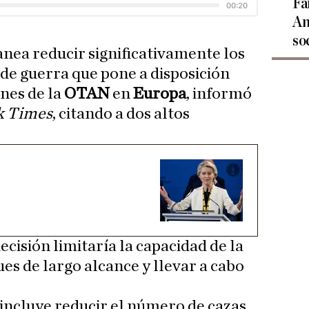
Fa
An
so
nea reducir significativamente los
 de guerra que pone a disposición
nes de la
OTAN
en
Europa
, informó
k Times
, citando a dos altos
ecisión limitaría la capacidad de la
es de largo alcance y llevar a cabo
incluye reducir el número de cazas