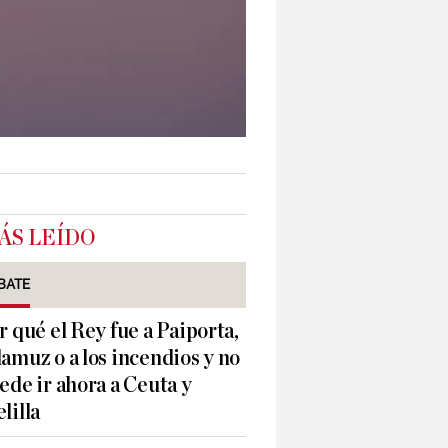
ÁS LEÍDO
BATE
r qué el Rey fue a Paiporta,
amuz o a los incendios y no
ede ir ahora a Ceuta y
lilla