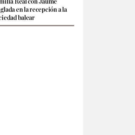
milia Real con Jaume
glada en la recepción a la
ciedad balear