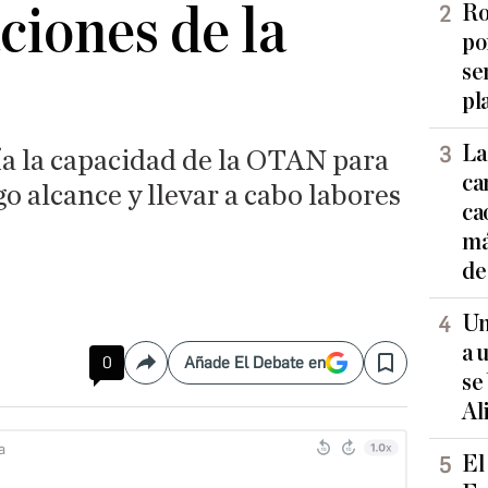
ciones de la
Ro
po
se
pl
La
ía la capacidad de la OTAN para
ca
o alcance y llevar a cabo labores
ca
má
de
Un
a 
0
Añade El Debate en
Compartir
Save
se
Al
El