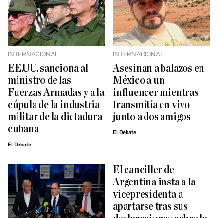
INTERNACIONAL
INTERNACIONAL
EE.UU. sanciona al
Asesinan a balazos en
ministro de las
México a un
Fuerzas Armadas y a la
influencer mientras
cúpula de la industria
transmitía en vivo
militar de la dictadura
junto a dos amigos
cubana
El Debate
El Debate
El canciller de
Argentina insta a la
vicepresidenta a
apartarse tras sus