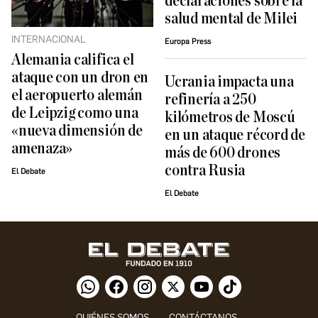
declaraciones sobre la
salud mental de Milei
INTERNACIONAL
Europa Press
Alemania califica el
ataque con un dron en
Ucrania impacta una
el aeropuerto alemán
refinería a 250
de Leipzig como una
kilómetros de Moscú
«nueva dimensión de
en un ataque récord de
amenaza»
más de 600 drones
contra Rusia
El Debate
El Debate
QUIÉNES SOMOS
CONTÁCTANOS