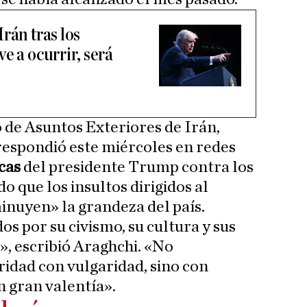
rán tras los
e a ocurrir, será
o de Asuntos Exteriores de Irán,
respondió este miércoles en redes
icas
del presidente Trump contra los
o que los insultos dirigidos al
inuyen» la grandeza del país.
os por su civismo, su cultura y sus
», escribió Araghchi. «No
idad con vulgaridad, sino con
n gran valentía».