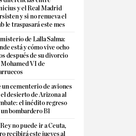
s diferencias entre
nicius y el Real Madrid
rsisten y si no renueva el
ub le traspasará este mes
 misterio de Lalla Salma:
nde está y cómo vive ocho
os después de su divorcio
 Mohamed VI de
rruecos
 un cementerio de aviones
 el desierto de Arizona al
mbate: el inédito regreso
 un bombardero B1
 Rey no puede ir a Ceuta,
ro recibirá este jueves al