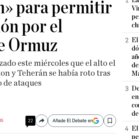
La
n» para permitir
Vi
pe
ión por el
cl
de Ormuz
El
dó
añ
do este miércoles que el alto el
de
on y Teherán se había roto tras
Ma
o de ataques
De
en
co
de
05
22
Añade El Debate en
Compartir
Save
El
pe