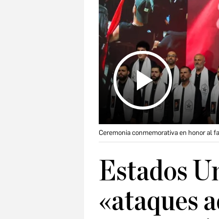
Ceremonia conmemorativa en honor al fal
Estados Un
«ataques a