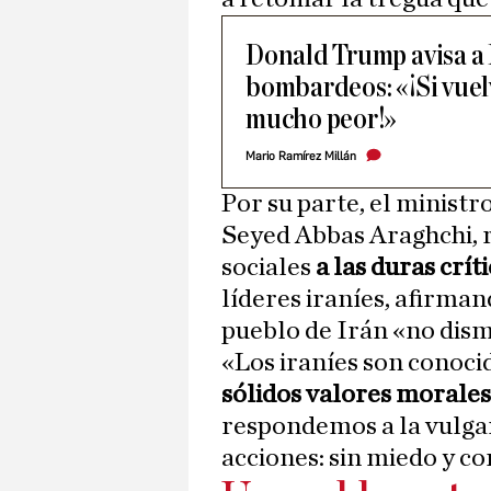
Donald Trump avisa a I
bombardeos: «¡Si vuelv
mucho peor!»
Mario Ramírez Millán
Por su parte, el ministr
Seyed Abbas Araghchi, 
sociales
a las duras crít
líderes iraníes, afirmand
pueblo de Irán «no dism
«Los iraníes son conocid
sólidos valores morales
respondemos a la vulgar
acciones: sin miedo y co