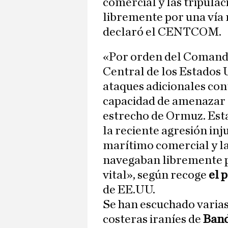
comercial y las tripulac
libremente por una vía 
declaró el CENTCOM.
«Por orden del Comanda
Central de los Estados
ataques adicionales co
capacidad de amenazar l
estrecho de Ormuz. Es
la reciente agresión inj
marítimo comercial y las
navegaban libremente p
vital», según recoge
el 
de EE.UU.
Se han escuchado varias
costeras iraníes de
Band