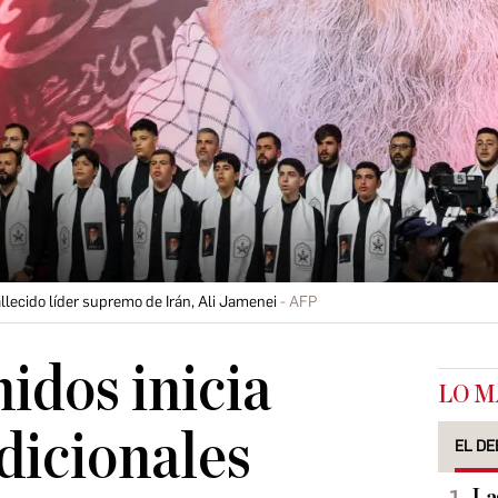
lecido líder supremo de Irán, Ali Jamenei
AFP
idos inicia
LO M
dicionales
EL DE