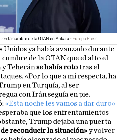
p, en la cumbre de la OTAN en Ankara
Europa Press
os Unidos ya había avanzado durante
a cumbre de la OTAN que el alto el
n y Teherán
se había roto
tras el
taques. «Por lo que a mí respecta, ha
Trump en Turquía, al ser
regua con Irán seguía en pie.
ó:
«Esta noche les vamos a dar duro»
 esperaba que los enfrentamientos
obstante, Trump dejaba una puerta
«
de reconducir la situación»
y volver
 se había alcanzado el mes pasado.