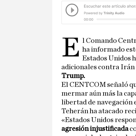
E
l Comando Cent
ha informado este
Estados Unidos h
adicionales contra Irán
Trump.
El CENTCOM señaló que
mermar aún más la capa
libertad de navegación 
Teherán ha atacado re
«Estados Unidos respons
agresión injustificada
c