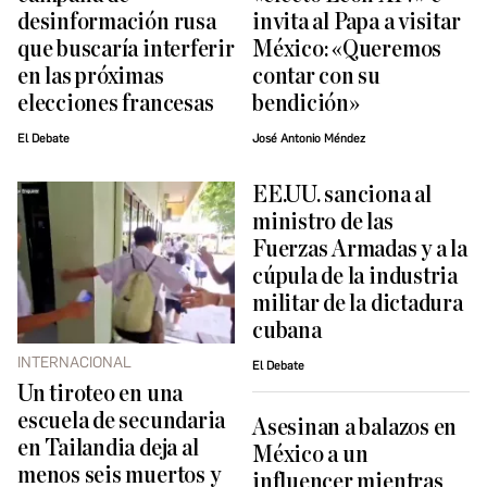
desinformación rusa
invita al Papa a visitar
que buscaría interferir
México: «Queremos
en las próximas
contar con su
elecciones francesas
bendición»
El Debate
José Antonio Méndez
EE.UU. sanciona al
ministro de las
Fuerzas Armadas y a la
cúpula de la industria
militar de la dictadura
cubana
INTERNACIONAL
El Debate
Un tiroteo en una
escuela de secundaria
Asesinan a balazos en
en Tailandia deja al
México a un
menos seis muertos y
influencer mientras