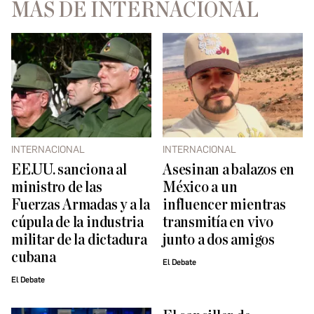
MÁS DE INTERNACIONAL
INTERNACIONAL
INTERNACIONAL
EE.UU. sanciona al
Asesinan a balazos en
ministro de las
México a un
Fuerzas Armadas y a la
influencer mientras
cúpula de la industria
transmitía en vivo
militar de la dictadura
junto a dos amigos
cubana
El Debate
El Debate