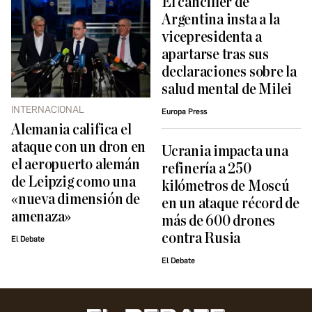
El canciller de
Argentina insta a la
vicepresidenta a
apartarse tras sus
declaraciones sobre la
salud mental de Milei
INTERNACIONAL
Europa Press
Alemania califica el
ataque con un dron en
Ucrania impacta una
el aeropuerto alemán
refinería a 250
de Leipzig como una
kilómetros de Moscú
«nueva dimensión de
en un ataque récord de
amenaza»
más de 600 drones
contra Rusia
El Debate
El Debate