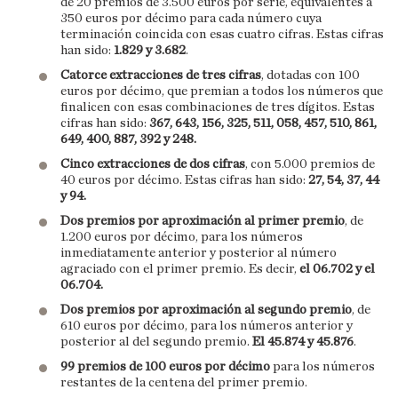
de 20 premios de 3.500 euros por serie, equivalentes a
350 euros por décimo para cada número cuya
terminación coincida con esas cuatro cifras. Estas cifras
han sido:
1.829 y 3.682
.
Catorce extracciones de tres cifras
, dotadas con 100
euros por décimo, que premian a todos los números que
finalicen con esas combinaciones de tres dígitos. Estas
cifras han sido:
367, 643, 156, 325, 511, 058, 457, 510, 861,
649, 400, 887, 392 y 248.
Cinco extracciones de dos cifras
, con 5.000 premios de
40 euros por décimo. Estas cifras han sido:
27, 54, 37, 44
y 94.
Dos premios por aproximación al primer premio
, de
1.200 euros por décimo, para los números
inmediatamente anterior y posterior al número
agraciado con el primer premio. Es decir,
el 06.702 y el
06.704.
Dos premios por aproximación al segundo premio
, de
610 euros por décimo, para los números anterior y
posterior al del segundo premio.
El 45.874 y 45.876
.
99 premios de 100 euros por décimo
para los números
restantes de la centena del primer premio.