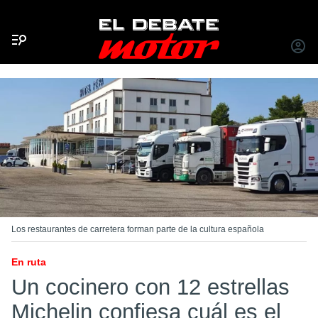
Menú
INICIA
SESIÓ
Los restaurantes de carretera forman parte de la cultura española
En ruta
Un cocinero con 12 estrellas
Michelin confiesa cuál es el