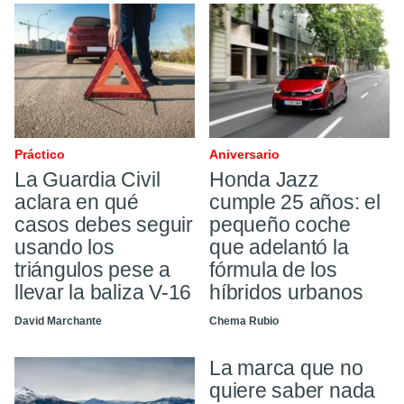
Práctico
Aniversario
La Guardia Civil
Honda Jazz
aclara en qué
cumple 25 años: el
casos debes seguir
pequeño coche
usando los
que adelantó la
triángulos pese a
fórmula de los
llevar la baliza V-16
híbridos urbanos
David Marchante
Chema Rubio
La marca que no
quiere saber nada