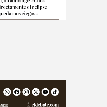
, oftalmólogo: «Unos
rectamente el eclipse
quedarnos ciegos»
© eldebate.com
ARIOS