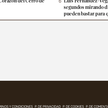
orazón del Cerro de
Luis Fernández-Vega
segundos mirando di
pueden bastar para 
INOS Y CONDICIONES
P. DE PRIVACIDAD
P. DE COOKIES
P. DE COMENT