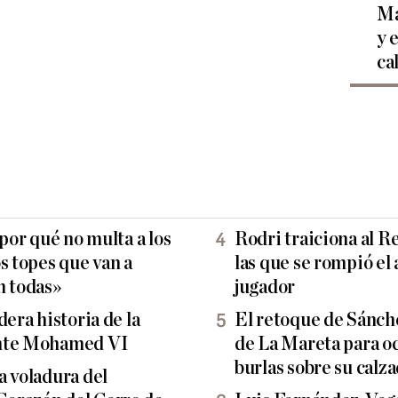
Ma
y 
ca
 por qué no multa a los
Rodri traiciona al R
s topes que van a
las que se rompió el
n todas»
jugador
dera historia de la
El retoque de Sánche
ante Mohamed VI
de La Mareta para ocu
burlas sobre su calz
a voladura del