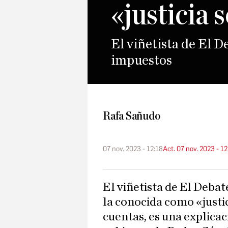
«justicia 
El viñetista de El D
impuestos
Rafa Sañudo
07 nov. 2023 - 12:18
Act. 07 nov. 2023 - 12
El viñetista de El Debate, Sañus, explica en minuto y medio
la conocida como «justi
cuentas, es una explica