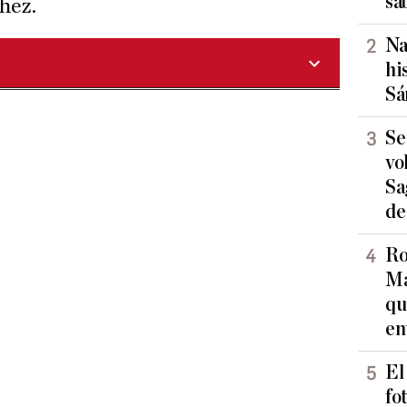
sa
hez.
Na
hi
Sá
Se
vo
Sa
de
Ro
Ma
qu
en
El
fo