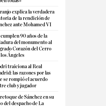
ben todas»
ranjo explica la verdadera
storia de la rendición de
nchez ante Mohamed VI
 cumplen 90 años de la
ladura del monumento al
grado Corazón del Cerro
 los Ángeles
dri traiciona al Real
drid: las razones por las
e se rompió el acuerdo
tre club y jugador
 retoque de Sánchez en su
to del despacho de La