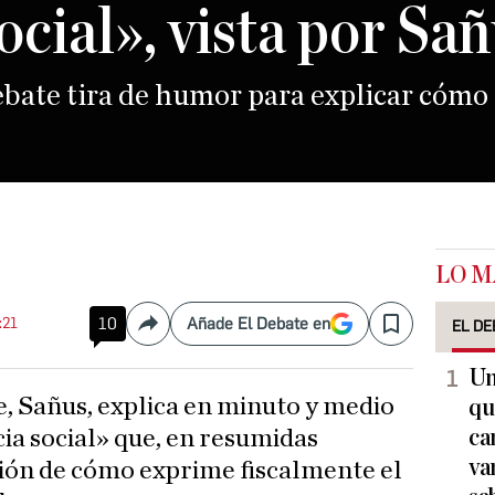
social», vista por Sa
ebate tira de humor para explicar cómo 
LO M
:21
10
Añade El Debate en
EL DE
Compartir
Save
Un
qu
ca
cia social» que, en resumidas
va
ción de cómo exprime fiscalmente el