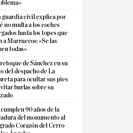
oblema»
 guardia civil explica por
é no multa a los coches
rgados hasta los topes que
n a Marruecos: «Se las
ben todas»
 retoque de Sánchez en su
to del despacho de La
reta para ocultar sus pies
evitar burlas sobre su
lzado
 cumplen 90 años de la
ladura del monumento al
grado Corazón del Cerro