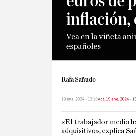
euros de p
inflación,
Vea en la viñeta ani
españoles
Rafa Sañudo
19 ene. 2024 - 13:18
Act. 19 ene. 2024 - 1
«El trabajador medio ha perdido 615 euros de poder
adquisitivo», explica Sa