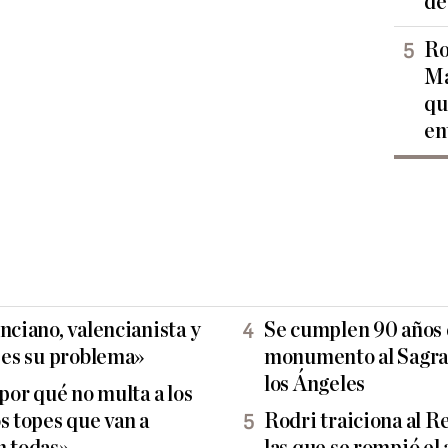
de
Ro
Ma
qu
en
nciano, valencianista y
Se cumplen 90 años d
e es su problema»
monumento al Sagra
los Ángeles
 por qué no multa a los
s topes que van a
Rodri traiciona al R
n todas»
las que se rompió el