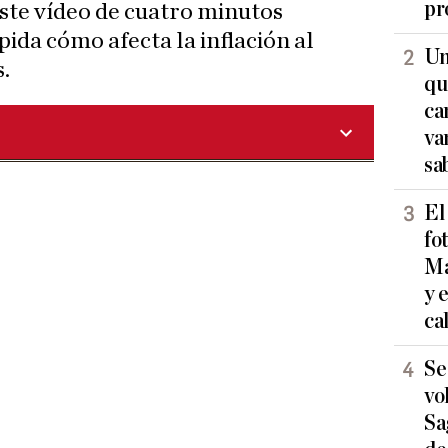
pr
ste vídeo de cuatro minutos
ida cómo afecta la inflación al
Un
s.
qu
ca
va
sa
El
fo
Ma
y 
ca
Se
vo
Sa