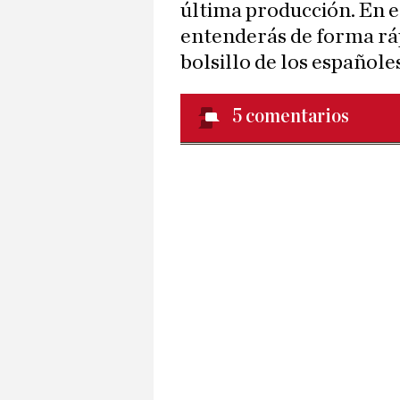
última producción. En e
entenderás de forma ráp
bolsillo de los españole
5
comentarios