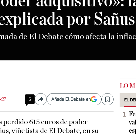
oder adquisitivo»: l
 explicada por Sañus
mada de El Debate cómo afecta la inflaci
LO M
6:27
5
Añade El Debate en
EL DE
Compartir
Save
Fe
va
es
ñus, viñetista de El Debate, en su