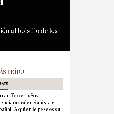
a
ón al bolsillo de los
ÁS LEÍDO
BATE
rran Torres: «Soy
lenciano, valencianista y
pañol. A quien le pese es su