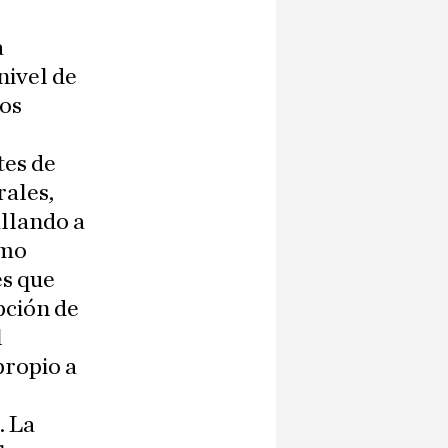
a
nivel de
los
tes de
rales,
allando a
smo
es que
pción de
l
propio a
. La