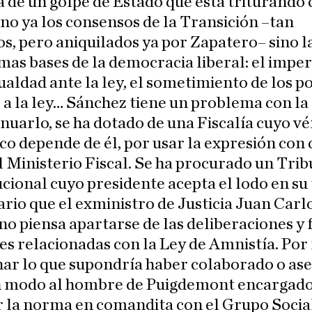
a de un golpe de Estado que está triturando
 no ya los consensos de la Transición –tan
s, pero aniquilados ya por Zapatero– sino l
as bases de la democracia liberal: el imper
igualdad ante la ley, el sometimiento de los 
 a la ley… Sánchez tiene un problema con la 
nuarlo, se ha dotado de una Fiscalía cuyo vé
co depende de él, por usar la expresión con 
el Ministerio Fiscal. Se ha procurado un Tri
cional cuyo presidente acepta el lodo en su 
ario que el exministro de Justicia Juan Carl
o piensa apartarse de las deliberaciones y 
es relacionadas con la Ley de Amnistía. Por
ar lo que supondría haber colaborado o as
n modo al hombre de Puigdemont encargado
 la norma en comandita con el Grupo Social