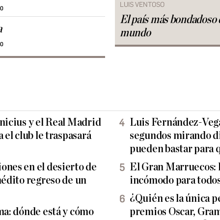
LUIS VENTOSO
30
El país más bondadoso 
a
mundo
30
nicius y el Real Madrid
Luis Fernández-Vega
 el club le traspasará
segundos mirando di
pueden bastar para 
ones en el desierto de
El Gran Marruecos: l
nédito regreso de un
incómodo para todos
¿Quién es la única p
lma: dónde está y cómo
premios Oscar, Gram