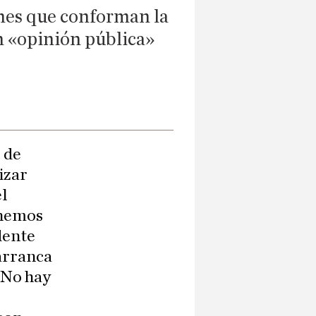
iones que conforman la
ón «opinión pública»
 de
izar
el
enemos
dente
 arranca
. No hay