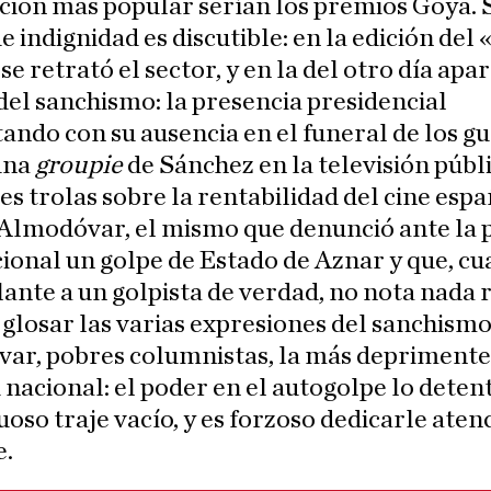
ción más popular serían los premios Goya. 
e indignidad es discutible: en la edición del 
se retrató el sector, y en la del otro día apar
del sanchismo: la presencia presidencial
ando con su ausencia en el funeral de los g
 una
groupie
de Sánchez en la televisión públi
es trolas sobre la rentabilidad del cine esp
 Almodóvar, el mismo que denunció ante la 
ional un golpe de Estado de Aznar y que, c
lante a un golpista de verdad, no nota nada 
, glosar las varias expresiones del sanchismo
var, pobres columnistas, la más deprimente
 nacional: el poder en el autogolpe lo deten
oso traje vacío, y es forzoso dedicarle aten
e.