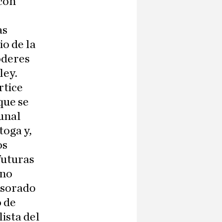
 con
as
io de la
poderes
ley.
rtice
que se
bunal
toga y,
os
futuras
 no
esorado
 de
ista del