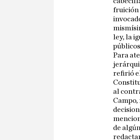
cabecill
fruición
invocado
mismísim
ley, la 
públicos
Para ate
jerárqui
refirió 
Constitu
al contr
Campo, n
decision
mencion
de algú
redactar