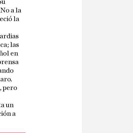
Su
«No a la
eció la
uardias
ca; las
añol en
prensa
uando
raro.
, pero
ta un
ción a