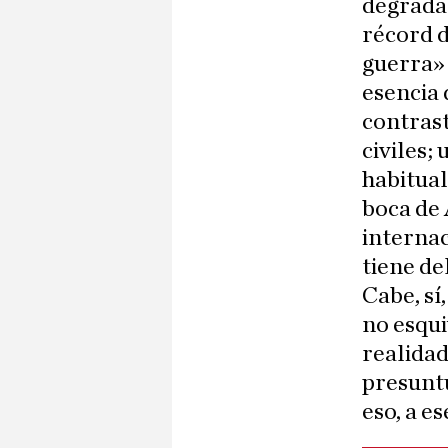
degrada
récord d
guerra» 
esencia 
contrast
civiles;
habitual
boca de
internac
tiene de
Cabe, sí
no esqui
realidad
presuntu
eso, a es