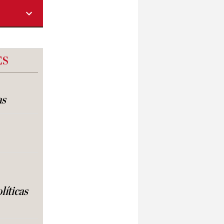
ES
as
líticas