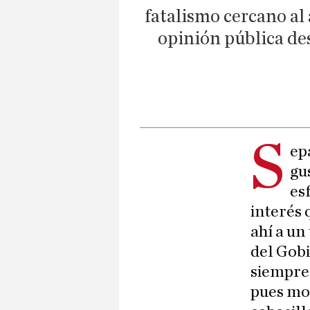
fatalismo cercano al 
opinión pública des
S
ep
gu
es
interés 
ahí a un
del Gobi
siempre 
pues mo