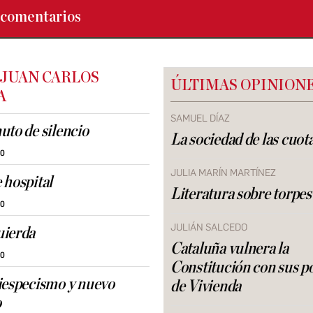
comentarios
 JUAN CARLOS
ÚLTIMAS OPINION
A
SAMUEL DÍAZ
uto de silencio
La sociedad de las cuot
30
JULIA MARÍN MARTÍNEZ
 hospital
Literatura sobre torpes
30
JULIÁN SALCEDO
uierda
Cataluña vulnera la
30
Constitución con sus po
iespecismo y nuevo
de Vivienda
o