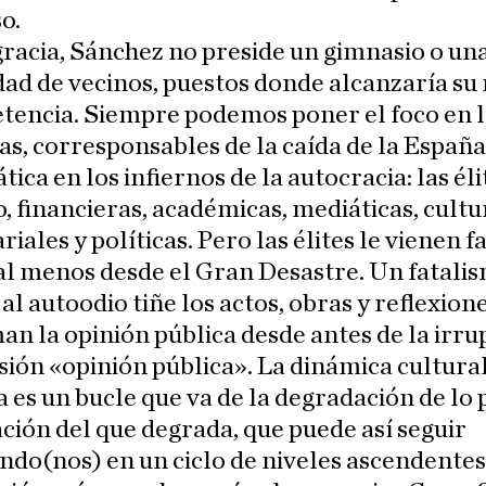
o.
racia, Sánchez no preside un gimnasio o un
d de vecinos, puestos donde alcanzaría su 
tencia. Siempre podemos poner el foco en 
as, corresponsables de la caída de la España
ica en los infiernos de la autocracia: las éli
o, financieras, académicas, mediáticas, cultu
riales y políticas. Pero las élites le vienen f
al menos desde el Gran Desastre. Un fatali
al autoodio tiñe los actos, obras y reflexion
n la opinión pública desde antes de la irru
sión «opinión pública». La dinámica cultura
 es un bucle que va de la degradación de lo 
ación del que degrada, que puede así seguir
do(nos) en un ciclo de niveles ascendentes