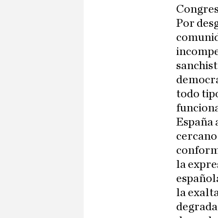
Congres
Por desg
comunida
incompe
sanchist
democrát
todo tip
funciona
España 
cercano 
conforma
la expre
española
la exalt
degradan