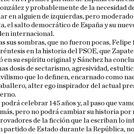
González y probablemente de la necesidad d
ar en alguien de izquierdas, pero moderado
ta, el salto democrático de España y su nuev
den internacional.
s sus sombras, que no fueron pocas, Felipe 
aréntesis en la historia del PSOE, que Zapat
 en su espíritu original y Sánchez ha concl
as dosis de sectarismo, agresividad, estultic
vilismo que lo definen, encarnado como na
ballero, alter ego inspirador del actual pr
ierno.
podrá celebrar 145 años y, al paso que vamo
más, pero no podrá cambiar su historia po
trovadores de la ficción que la escriban lo in
n partido de Estado durante la República, no