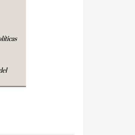
líticas
del