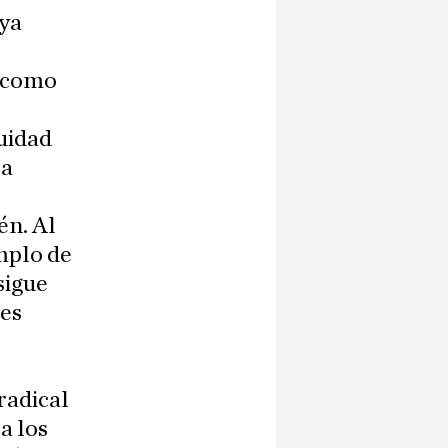
 ya
ó como
uidad
la
én. Al
mplo de
sigue
res
radical
a los