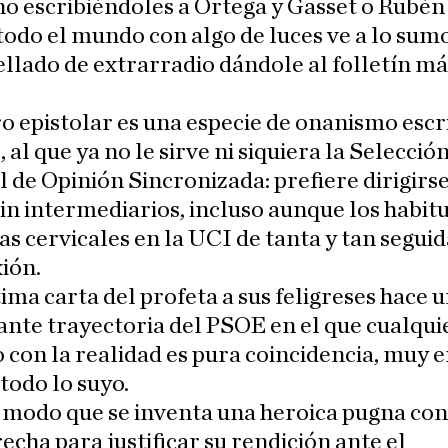
 escribiéndoles a Ortega y Gasset o Rubén 
odo el mundo con algo de luces ve a lo sum
llado de extrarradio dándole al folletín má
o epistolar es una especie de onanismo escr
 al que ya no le sirve ni siquiera la Selecció
 de Opinión Sincronizada: prefiere dirigirse
in intermediarios, incluso aunque los habit
as cervicales en la UCI de tanta y tan seguid
ión.
tima carta del profeta a sus feligreses hace 
rante trayectoria del PSOE en el que cualqui
 con la realidad es pura coincidencia, muy e
 todo lo suyo.
 modo que se inventa una heroica pugna con
echa para justificar su rendición ante el