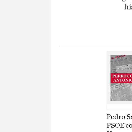
hi
Pedro Sá
PSOE con