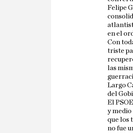
Felipe 
consolid
atlantis
en el or
Con toda
triste p
recuperó
las mism
guerraci
Largo Ca
del Gob
El PSOE 
y medio 
que los 
no fue u