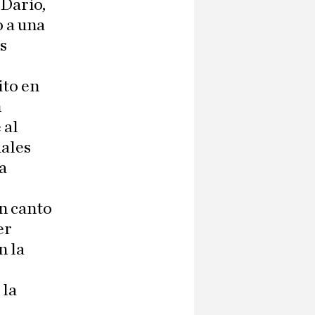
Darío,
o a una
s
ito en
n
 al
uales
a
un canto
er
n la
 la