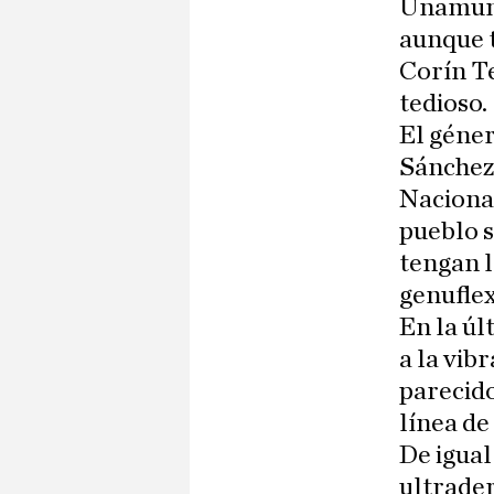
Unamuno
aunque t
Corín Te
tedioso.
El géner
Sánchez,
Nacional
pueblo s
tengan l
genuflex
En la úl
a la vib
parecido
línea de
De igual
ultrader