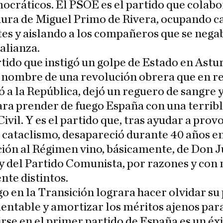
cráticos. El PSOE es el partido que colabo
dura de Miguel Primo de Rivera, ocupando c
es y aislando a los compañeros que se nega
alianza.
rtido que instigó un golpe de Estado en Astu
 nombre de una revolución obrera que en r
ó a la República, dejó un reguero de sangre y
ara prender de fuego España con una terrib
ivil. Y es el partido que, tras ayudar a prov
 cataclismo, desapareció durante 40 años en
ción al Régimen vino, básicamente, de Don 
 del Partido Comunista, por razones y con
te distintos.
o en la Transición lograra hacer olvidar su
entable y amortizar los méritos ajenos par
rse en el primer partido de España es un éxi