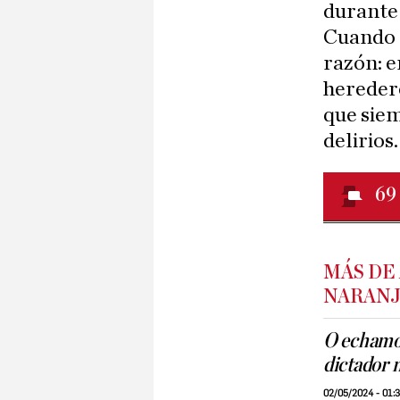
durante 
Cuando S
razón: e
heredero
que siem
delirios.
69
MÁS DE 
NARAN
O echamos
dictador 
02/05/2024 - 01: