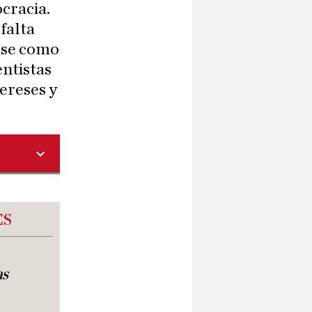
ocracia.
falta
arse como
entistas
ereses y
ES
as