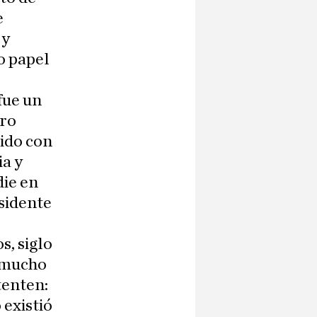
e
 y
o papel
fue un
ero
uido con
ia y
die en
esidente
s, siglo
r mucho
tenten:
 existió