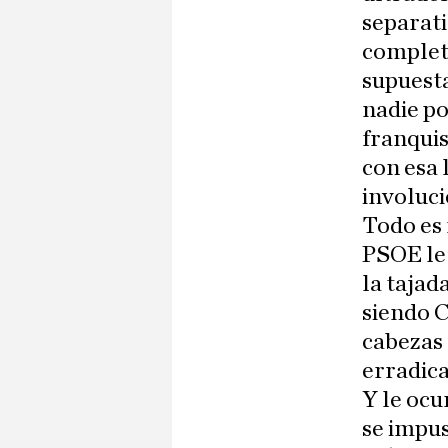
separati
completa
supuest
nadie po
franquis
con esa 
involuci
Todo es 
PSOE le 
la tajad
siendo C
cabezas 
erradica
Y le ocu
se impus