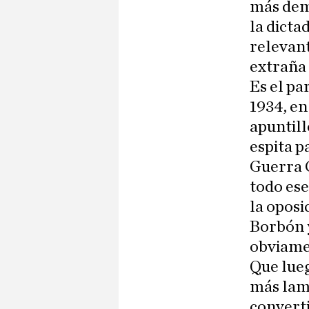
más demo
la dicta
relevant
extraña 
Es el pa
1934, en
apuntill
espita p
Guerra C
todo ese
la oposi
Borbón y
obviamen
Que lueg
más lam
converti