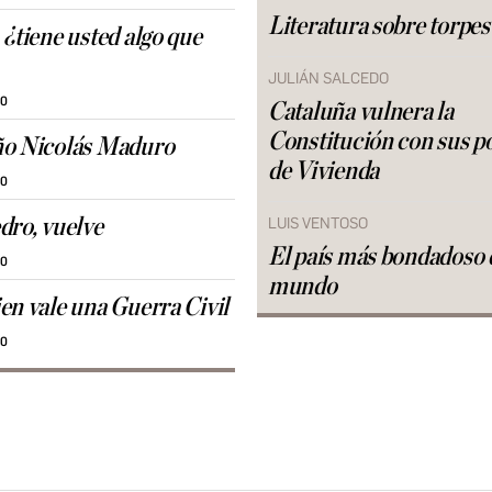
Literatura sobre torpes
 ¿tiene usted algo que
JULIÁN SALCEDO
30
Cataluña vulnera la
Constitución con sus po
ño Nicolás Maduro
de Vivienda
30
dro, vuelve
LUIS VENTOSO
El país más bondadoso 
30
mundo
en vale una Guerra Civil
30