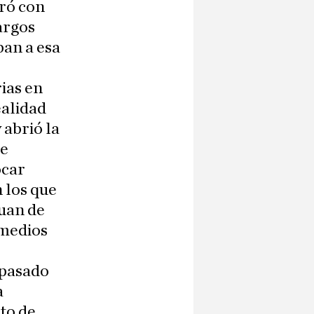
ró con
argos
ban a esa
rias en
ealidad
 abrió la
le
ocar
 los que
Juan de
 medios
 pasado
a
to de