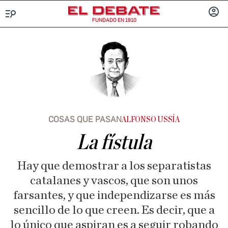
FUNDADO EN 1910
Menú
INICIA
SESIÓ
COSAS QUE PASAN
ALFONSO USSÍA
La fístula
Hay que demostrar a los separatistas
catalanes y vascos, que son unos
farsantes, y que independizarse es más
sencillo de lo que creen. Es decir, que a
lo único que aspiran es a seguir robando