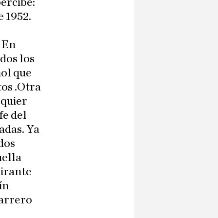
percibe:
e 1952.
. En
odos los
ol que
tos .Otra
lquier
fe del
adas. Ya
 dos
uella
irante
ín
Carrero