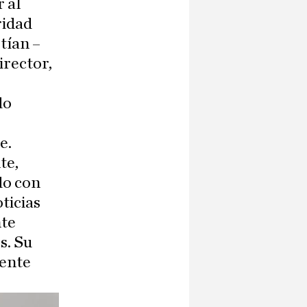
r al
ridad
tían –
irector,
s
do
e.
te,
do con
ticias
nte
s. Su
mente