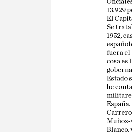
Oficiale
13.929 p
El Capit
Se trata
1952, ca
español
fuera el
cosa es 
gobernan
Estado s
he conta
militare
España.
Carrero 
Muñoz-G
Blanco, 