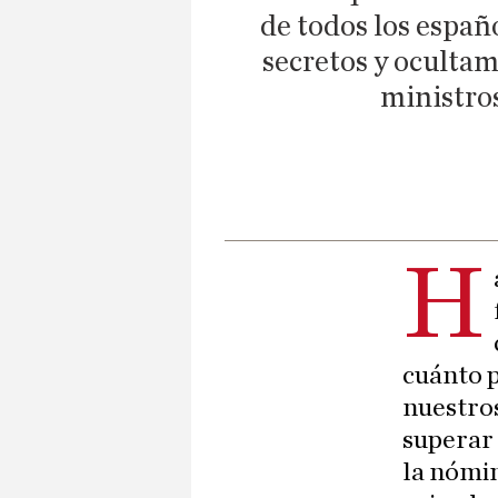
de todos los españ
secretos y ocultam
ministros
H
cuánto p
nuestros
superar 
la nómin