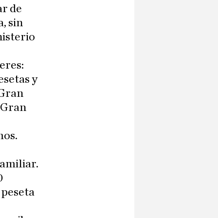
ar de
, sin
nisterio
eres:
esetas y
.Gran
 Gran
mos.
amiliar.
0
 peseta