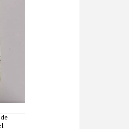
 de
el