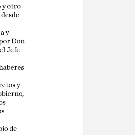
 y otro
a desde
a y
 por Don
el Jefe
 haberes
retos y
obierno,
os
os
bio de