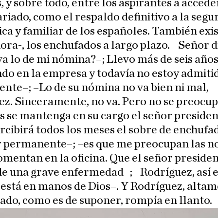
, y sobre todo, entre los aspirantes a accede
riado, como el respaldo definitivo a la segu
a y familiar de los españoles. También exis
ra-, los enchufados a largo plazo. –Señor d
 lo de mi nómina?–; Llevo más de seis año
do en la empresa y todavía no estoy admiti
ente–; –Lo de su nómina no va bien ni mal,
z. Sinceramente, no va. Pero no se preocup
 se mantenga en su cargo el señor presiden
rcibirá todos los meses el sobre de enchufa
r permanente–; –es que me preocupan las no
omentan en la oficina. Que el señor preside
e una grave enfermedad–; –Rodríguez, así e
está en manos de Dios–. Y Rodríguez, alta
do, como es de suponer, rompía en llanto.