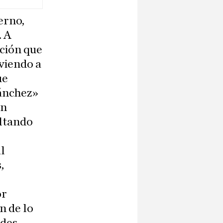
erno,
. A
ción que
eviendo a
ue
Sánchez»
ón
ultando
l
,
or
n de lo