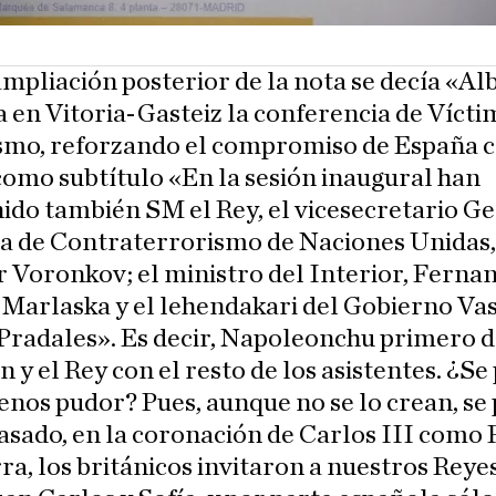
mpliación posterior de la nota se decía «Al
 en Vitoria-Gasteiz la conferencia de Vícti
smo, reforzando el compromiso de España c
como subtítulo «En la sesión inaugural han
ido también SM el Rey, el vicesecretario G
na de Contraterrorismo de Naciones Unidas,
 Voronkov; el ministro del Interior, Ferna
Marlaska y el lehendakari del Gobierno Vas
Pradales». Es decir, Napoleonchu primero d
n y el Rey con el resto de los asistentes. ¿S
nos pudor? Pues, aunque no se lo crean, se
asado, en la coronación de Carlos III como 
ra, los británicos invitaron a nuestros Reyes