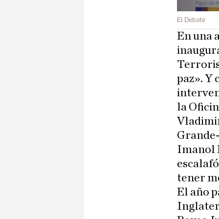
El Debate
En una a
inaugura
Terrori
paz». Y 
interven
la Ofici
Vladimir
Grande-
Imanol 
escalafó
tener me
El año p
Inglater