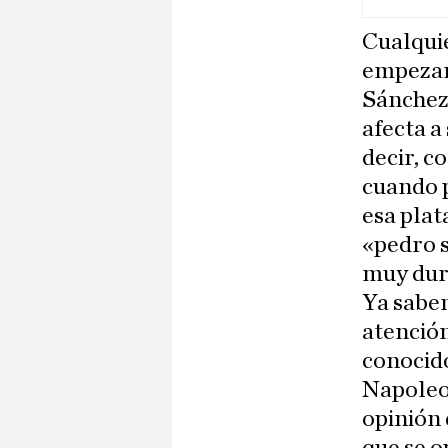
Cualqui
empezand
Sánchez 
afecta a
decir, c
cuando p
esa plat
«pedro s
muy dura
Ya saben
atención
conocido
Napoleon
opinión 