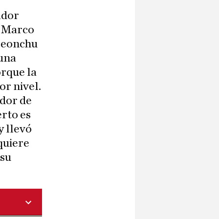
ador
l Marco
oleonchu
 una
orque la
r nivel.
ador de
erto es
y llevó
quiere
 su