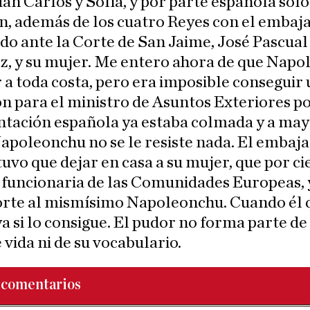
an Carlos y Sofía, y por parte española sólo
n, además de los cuatro Reyes con el embaj
do ante la Corte de San Jaime, José Pascua
z, y su mujer. Me entero ahora de que Nap
r a toda costa, pero era imposible conseguir
ón para el ministro de Asuntos Exteriores p
tación española ya estaba colmada y a mayo
apoleonchu no se le resiste nada. El embaj
uvo que dejar en casa a su mujer, que por ci
 funcionaria de las Comunidades Europeas, 
orte al mismísimo Napoleonchu. Cuando él 
ya si lo consigue. El pudor no forma parte de
vida ni de su vocabulario.
comentarios