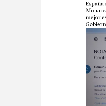
España e
Monarca
mejor es
Gobierno