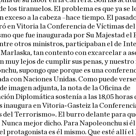
pina de su labor en la Carrera. Son las actit
de los tiranuelos. El problema es que ya se l
n exceso a la cabeza –hace tiempo. El pasad
ró en Vitoria la Conferencia de Víctimas del
mo que fue inaugurada por Su Majestad el 
entre otros ministros, participaban el de Inte
Marlaska, tan contento con excarcelar a as
n muy lejos de cumplir sus penas, y nuestro
nchu, supongo que porque es una conferenc
ada con Naciones Unidas. Como puede verse
de imagen adjunta, la nota de la Oficina de
ión Diplomática sostenía a las 18,05 horas
 inaugura en Vitoria-Gasteiz la Conferenci
 del Terrorismo». El burro delante para qu
 Nunca mejor dicho. Para Napoleonchu si él 
 el protagonista es él mismo. Que esté allí el