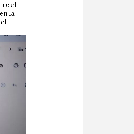
tre el
en la
del