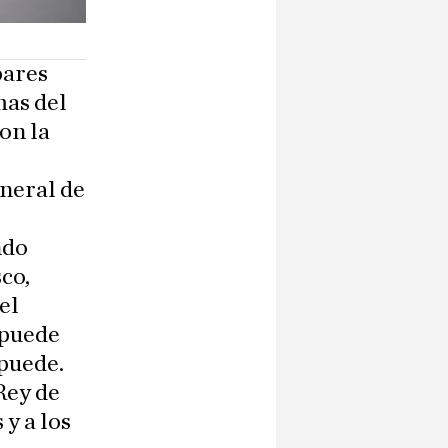
bares
mas del
on la
eneral de
ndo
co,
el
e puede
 puede.
Rey de
 y a los