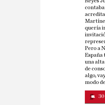
Reyes Ju
contaba
acredita
Martíne
quería i
invitaci
represen
Pero a N
España t
una alta
de cons
algo, va
modo de 
30