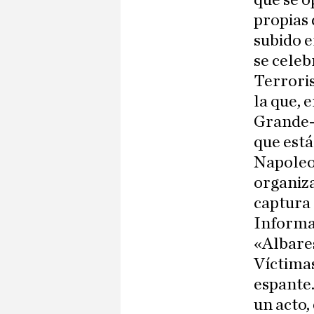
que se o
propias 
subido e
se celeb
Terroris
la que, 
Grande-
que está
Napoleo
organiz
captura 
Informac
«Albares
Víctimas
espante.
un acto,