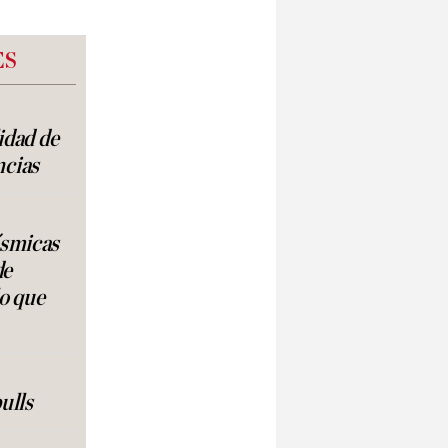
ES
lidad de
ncias
ísmicas
de
lo que
ulls