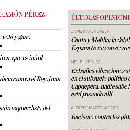
 RAMÓN PÉREZ-
ÚLTIMAS OPINION
JAIME MAYOR OREJA
e votó y ganó
Ceuta y Melilla: la debi
30
España tiene consecue
iten, que es inútil
MIQUEL SEGURA
30
Extrañas vibraciones s
en el subsuelo político 
icia contra el Rey Juan
Capdepera: nadie sabe 
está pasando allí
30
ión izquierdista del
ALFREDO MARTÍN-GÓRRIZ
Racismo contra los pitb
30