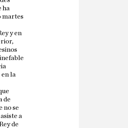
udes
e ha
o martes
Rey y en
rior,
esinos
 inefable
ia
 en la
 que
a de
e no se
asiste a
 Rey de