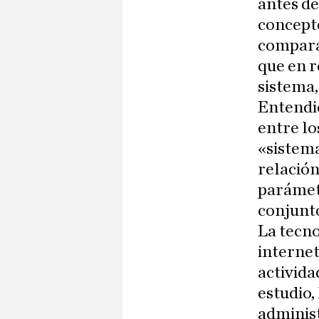
antes d
concepto
compara
que en r
sistema,
Entendi
entre l
«sistem
relación
parámet
conjunt
La tecno
internet
activida
estudio, 
administ