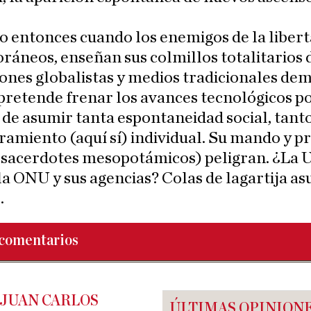
.
to entonces cuando los enemigos de la libert
áneos, enseñan sus colmillos totalitarios 
iones globalistas y medios tradicionales de
pretende frenar los avances tecnológicos p
 de asumir tanta espontaneidad social, tant
miento (aquí sí) individual. Su mando y pr
 sacerdotes mesopotámicos) peligran. ¿La 
la ONU y sus agencias? Colas de lagartija a
.
comentarios
 JUAN CARLOS
ÚLTIMAS OPINION