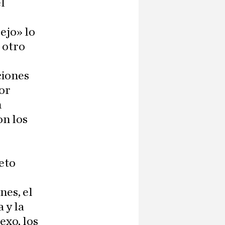
l
ejo» lo
 otro
ciones
or
n
on los
eto
nes, el
a y la
exo, los