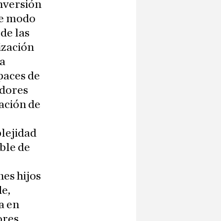
onversión
de modo
de las
ización
da
paces de
idores
ación de
lejidad
ble de
nes hijos
de,
a en
ores