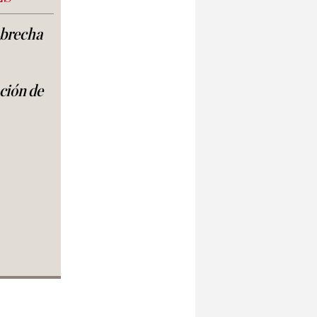
a brecha
ación de