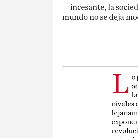
incesante, la socie
mundo no se deja mode
L
o 
aq
l
niveles 
lejaname
exponenc
revoluci