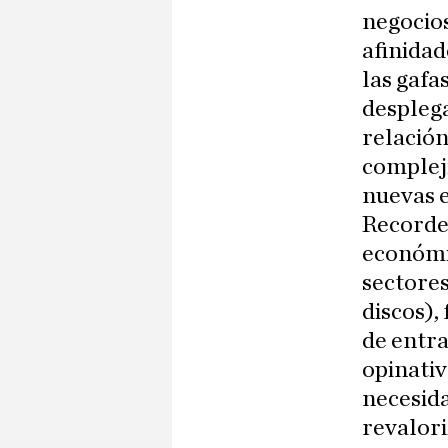
negocios
afinidad
las gafa
despleg
relació
compleji
nuevas e
Recorde
económic
sectores
discos),
de entra
opinativ
necesida
revalori