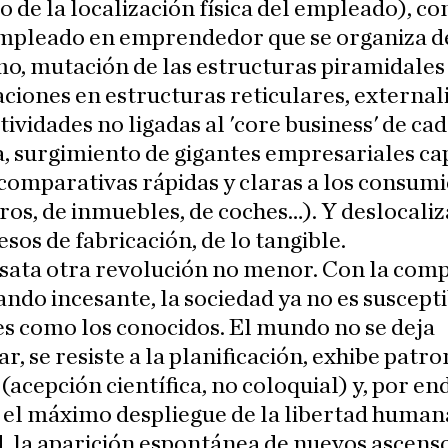
o de la localización física del empleado), c
empleado en emprendedor que se organiza 
, mutación de las estructuras piramidales 
ciones en estructuras reticulares, external
ctividades no ligadas al 'core business' de ca
, surgimiento de gigantes empresariales ca
comparativas rápidas y claras a los consum
ros, de inmuebles, de coches…). Y deslocaliz
esos de fabricación, de lo tangible.
sata otra revolución no menor. Con la comp
do incesante, la sociedad ya no es suscepti
s como los conocidos. El mundo no se deja
r, se resiste a la planificación, exhibe patro
 (acepción científica, no coloquial) y, por en
 el máximo despliegue de la libertad human
, la aparición espontánea de nuevos ascens