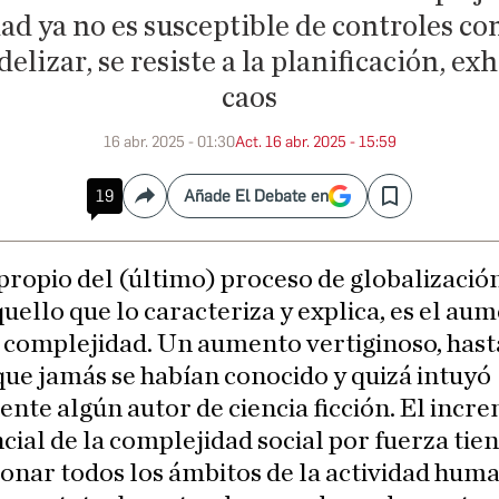
dad ya no es susceptible de controles co
lizar, se resiste a la planificación, exh
caos
16 abr. 2025 - 01:30
Act. 16 abr. 2025 - 15:59
19
Añade El Debate en
Compartir
Save
propio del (último) proceso de globalizació
uello que lo caracteriza y explica, es el au
a complejidad. Un aumento vertiginoso, hast
que jamás se habían conocido y quizá intuyó
nte algún autor de ciencia ficción. El incr
ial de la complejidad social por fuerza tie
onar todos los ámbitos de la actividad hum