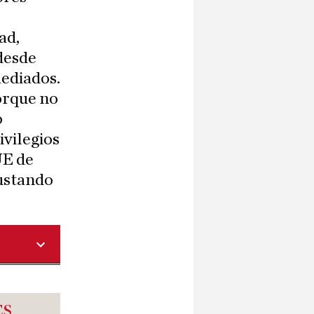
ad,
desde
mediados.
orque no
o
ivilegios
UE de
sustando
ES