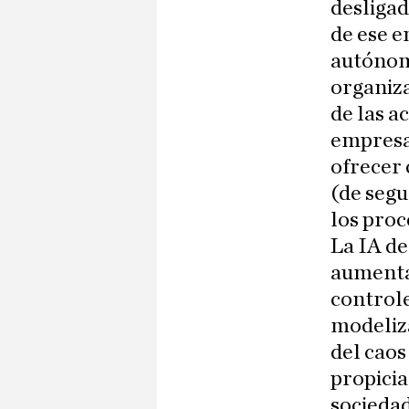
desligad
de ese 
autónomo
organiza
de las a
empresa
ofrecer 
(de segu
los proc
La IA de
aumentan
controle
modeliza
del caos
propicia
sociedad