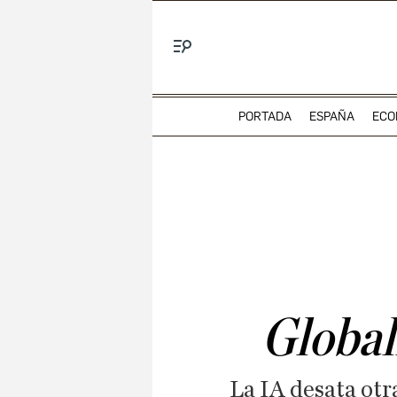
Menú
PORTADA
ESPAÑA
ECO
Global
La IA desata ot