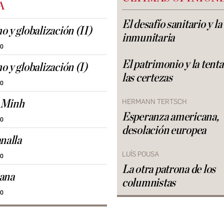
A
El desafío sanitario y l
o y globalización (II)
inmunitaria
30
El patrimonio y la tent
o y globalización (I)
las certezas
30
HERMANN TERTSCH
 Minh
Esperanza americana,
30
desolación europea
nalla
LUÍS POUSA
30
La otra patrona de los
iana
columnistas
30