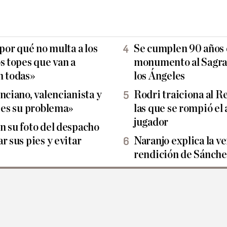
 por qué no multa a los
Se cumplen 90 años d
s topes que van a
monumento al Sagra
n todas»
los Ángeles
nciano, valencianista y
Rodri traiciona al R
e es su problema»
las que se rompió el
jugador
n su foto del despacho
r sus pies y evitar
Naranjo explica la ve
rendición de Sánch