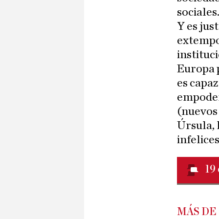
sociales
Y es jus
extempor
instituc
Europa 
es capaz
empodera
(nuevos
Úrsula, 
infelices
19
MÁS DE