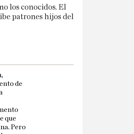
mo los conocidos. El
ibe patrones hijos del
n,
mento de
a
emento
ne que
ana. Pero