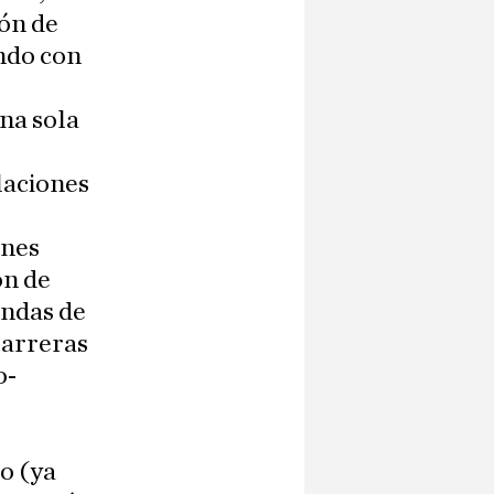
ión de
ndo con
na sola
laciones
ones
ón de
endas de
barreras
o-
o (ya