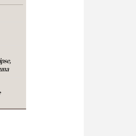
ipse,
luna
e