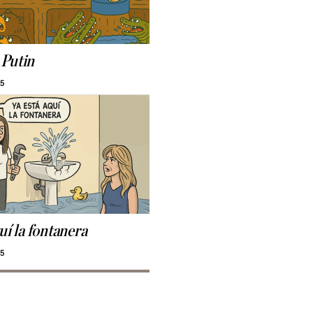
 Putin
15
uí la fontanera
15