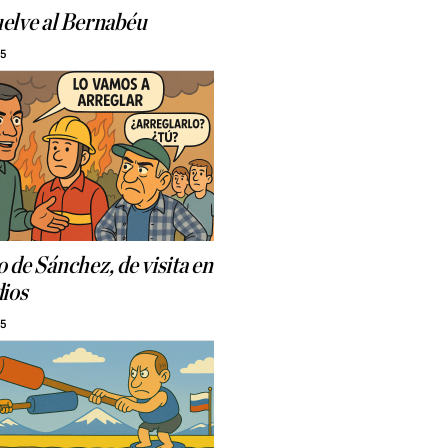
elve al Bernabéu
15
 de Sánchez, de visita en
dios
15