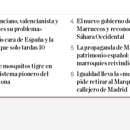
nciano, valencianista y
El nuevo gobierno d
e es su problema»
Marruecos y reconoc
Sáhara Occidental
s cara de España y la
 que solo tardas 10
La propaganda de Ma
patrimonio español:
marroquíes reivindi
e mosquitos tigre en
sistema pionero del
Igualdad lleva la «m
iona
pide retirar al Marq
callejero de Madrid