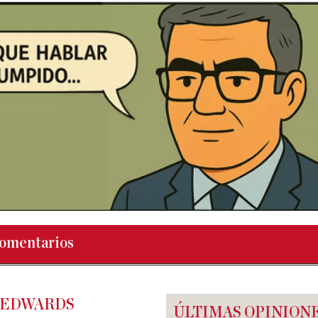
omentarios
 EDWARDS
ÚLTIMAS OPINION