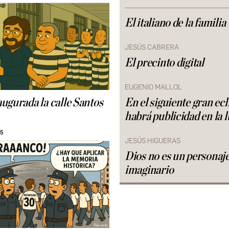
El italiano de la familia
JESÚS CABRERA
El precinto digital
EUGENIO MALLOL
ugurada la calle Santos
En el siguiente gran ecl
habrá publicidad en la 
15
JESÚS HIGUERAS
Dios no es un personaj
imaginario