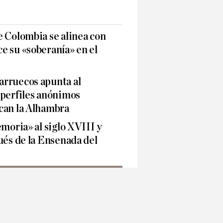
e Colombia se alinea con
e su «soberanía» en el
rruecos apunta al
 perfiles anónimos
can la Alhambra
emoria» al siglo XVIII y
ués de la Ensenada del