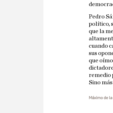
democrac
Pedro Sá
político,
que la me
altament
cuando ca
sus opone
que oímos
dictadore
remedio p
Sino más
Máximo de la