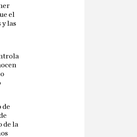
emer
ue el
 y las
ntrola
onocen
 o
o
o de
 de
o de la
mos