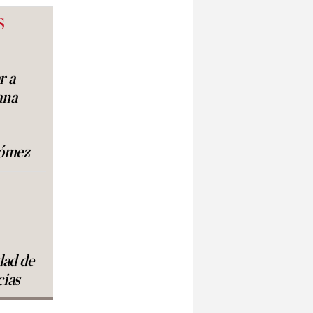
S
r a
ana
Gómez
dad de
cias