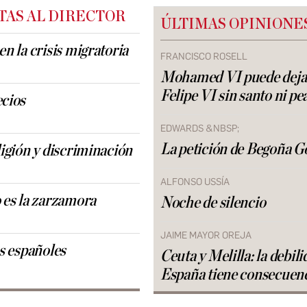
TAS AL DIRECTOR
ÚLTIMAS OPINIONE
n la crisis migratoria
FRANCISCO ROSELL
Mohamed VI puede deja
Felipe VI sin santo ni pe
cios
EDWARDS &NBSP;
La petición de Begoña 
ligión y discriminación
ALFONSO USSÍA
 es la zarzamora
Noche de silencio
JAIME MAYOR OREJA
os españoles
Ceuta y Melilla: la debili
España tiene consecuen