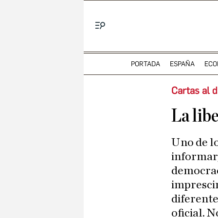
Menú
PORTADA
ESPAÑA
ECO
Cartas al d
La lib
Uno de los poderes de la democracia es la libertad de
informar,
democraci
imprescin
diferente
oficial. 