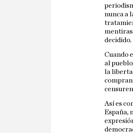
periodism
nunca a l
tratamien
mentiras 
decidido.
Cuando el
al pueblo
la libert
compran 
censuren 
Así es co
España, n
expresión
democrac