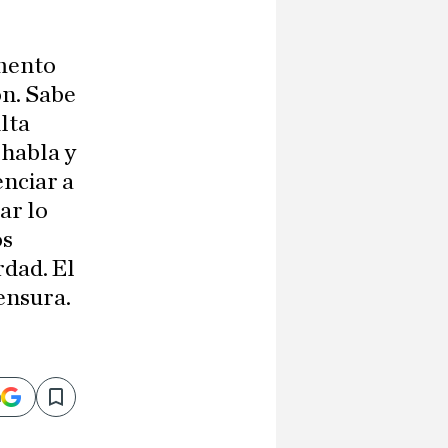
umento
ón. Sabe
ulta
 habla y
nciar a
ar lo
os
rdad. El
ensura.
n
Save