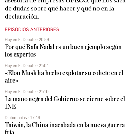
asesoría de empresas
OFECO
, que nos saca
de dudas sobre qué hacer y qué no en la
declaración.
EPISODIOS ANTERIORES
Hoy en El Debate - 20:59
Por qué Rafa Nadal es un buen ejemplo según
los expertos
Hoy en El Debate - 21:04
«Elon Musk ha hecho explotar su cohete en el
aire»
Hoy en El Debate - 21:10
La mano negra del Gobierno se cierne sobre el
INE
Diplomacias - 17:46
Taiwán, la China inacabada en la nueva guerra
fría