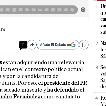
Un
qu
ca
va
ara
sa
Na
11
Añade El Debate en
Compartir
Save
hi
Sá
s
están adquiriendo una relevancia
Se
ican en el contexto político actual
vo
 y por la candidatura de
Sa
 Junts. Por eso
, el presidente del PP,
de
ha sacado músculo y
ha defendido el
andro Fernández
como candidato
Ro
Ma