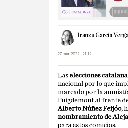
Iranzu García Verg
27 mar. 2024 - 21:12
Las
elecciones catalana
nacional por lo que impl
marcado por la amnistía
Puigdemont al frente de
Alberto Núñez Feijóo
, 
nombramiento de Alej
para estos comicios.