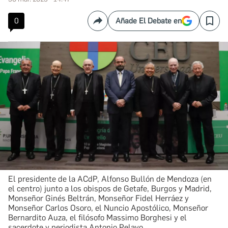
0
Añade El Debate en
Compartir
Save
El presidente de la ACdP, Alfonso Bullón de Mendoza (en
el centro) junto a los obispos de Getafe, Burgos y Madrid,
Monseñor Ginés Beltrán, Monseñor Fidel Herráez y
Monseñor Carlos Osoro, el Nuncio Apostólico, Monseñor
Bernardito Auza, el filósofo Massimo Borghesi y el
sacerdote y periodista Antonio Pelayo