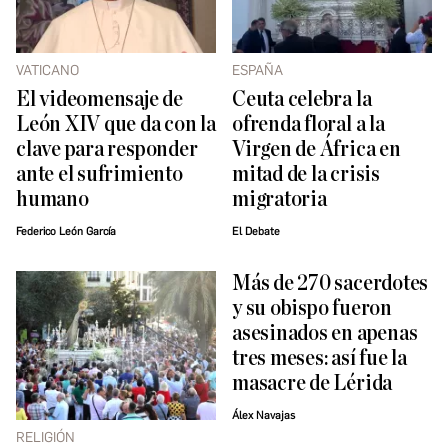
VATICANO
ESPAÑA
El videomensaje de
Ceuta celebra la
León XIV que da con la
ofrenda floral a la
clave para responder
Virgen de África en
ante el sufrimiento
mitad de la crisis
humano
migratoria
Federico León García
El Debate
Más de 270 sacerdotes
y su obispo fueron
asesinados en apenas
tres meses: así fue la
masacre de Lérida
Álex Navajas
RELIGIÓN