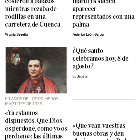
cosieron a balazos
mártires suelen
mientras rezaba de
aparecer
rodillas en una
representados con una
carretera de Cuenca
palma
Virginia Seseña
Federico León García
¿Qué santo
celebramos hoy, 8 de
agosto?
El Debate
90 AÑOS DE LOS PRIMEROS
MÁRTIRES DE 1936
«Ya estamos
dispuestos. Que Dios
«Que vean vuestras
os perdone, como yo os
buenas obras y den
perdono»: las últimas