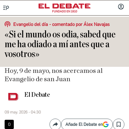
FUNDADO EN 1910
Menú
INICIA
SESIÓ
Evangelio del día
comentado por Álex Navajas
«Si el mundo os odia, sabed que
me ha odiado a mí antes que a
vosotros»
Hoy, 9 de mayo, nos acercamos al
Evangelio de san Juan
El Debate
09 may. 2026 - 04:30
0
Añade El Debate en
Compartir
Save