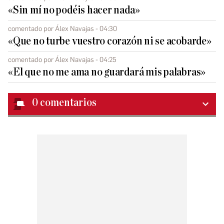
«Sin mí no podéis hacer nada»
comentado por Álex Navajas - 04:30
«Que no turbe vuestro corazón ni se acobarde»
comentado por Álex Navajas - 04:25
«El que no me ama no guardará mis palabras»
0
comentarios