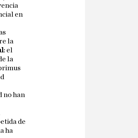
vencia
ncial en
as
re la
al
: el
de la
 primus
ad
d no han
a
etida de
ia ha