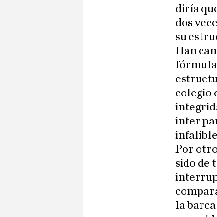
diría qu
dos vece
su estru
Han camb
fórmulas
estruct
colegio 
integrid
inter pa
infalibl
Por otro
sido de 
interrup
comparad
la barca