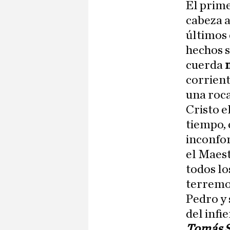
El prime
cabeza a
últimos 
hechos s
cuerda
corrient
una roca
Cristo e
tiempo, 
inconfor
el Maest
todos lo
terremot
Pedro y 
del infi
Tomás S