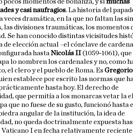
o pocos momentos de bonanza, y sí
muchas
des y casi naufragios
. La historia del papad
 a veces dramática, en la que no faltan las si
 las divisiones traumáticas, los momentos 
d. Se han conocido distintas vicisitudes histó
 de elección actual –el cónclave de carden
onfigurada hasta
Nicolás II
(1059-1061), que
apa lo nombren los cardenales y no, como h
 el clero y el pueblo de Roma. Es
Gregorio
uien establece por escrito las normas que h
prácticamente hasta hoy. El derecho de
idad, que permitía a los monarcas vetar la e
pa que no fuese de su gusto, funcionó hasta e
piedra angular de la institución, la idea de
lidad, no queda doctrinalmente expuesta has
 Vaticano I en fecha relativamente reciente