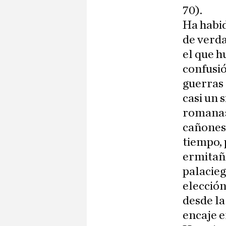
70).
Ha habi
de verda
el que 
confusió
guerras
casi un s
romana»;
cañones 
tiempo, 
ermitaño
palacieg
elección
desde l
encaje e