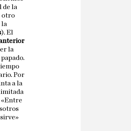
 de la
 otro
 la
s
). El
 anterior
er la
l papado.
 tiempo
ario. Por
nta a la
limitada
«Entre
osotros
 sirve»