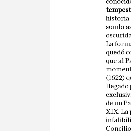
conocid
tempesta
historia
sombras,
oscurida
La forma
quedó c
que al P
momento,
(1622) q
llegado 
exclusiv
de un Pa
XIX. La 
infalibi
Concilio