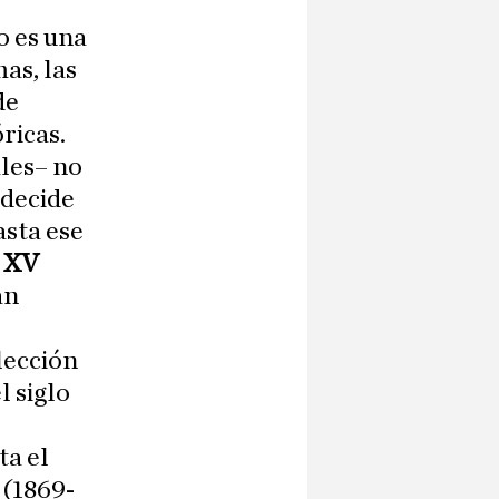
o es una
mas, las
de
ricas.
ales– no
 decide
asta ese
 XV
an
lección
l siglo
ta el
 (1869-