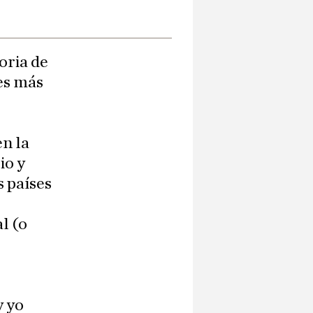
toria de
nes más
en la
io y
s países
l (o
y yo