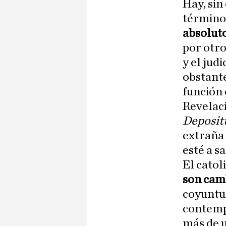
Hay, sin
término
absolut
por otro
y el judi
obstante
función
Revelaci
Deposi
extraña 
esté a s
El catol
son cam
coyuntur
contemp
más de 