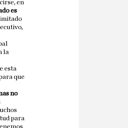
cirse, en
ado es
limitado
ecutivo,
pal
n la
e esta
 para que
mas no
s
muchos
tud para
 tenemos