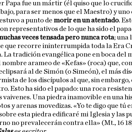
r Papa fue un mártir (él quiso que lo crucif
bajo, para ser menos que el Maestro) y uno 
estuvo a punto de
morir en un atentado
. Es
on representativos de lo que ha sido el pap
muchas veces tensada pero nunca rota
; una 
e que recorre ininterrumpida toda la Era Cr
. La tradición evangélica pone en boca del
l nombre arameo de «Kefas» (roca) que, con
eclipsará al de Simón (o Simeón), el más dís
mista de los discípulos al que, sin embargo,
ro. Esto ha sido el papado: una roca resisten
s vaivenes. Una piedra inamovible en una hi
os y arenas movedizas. «Yo te digo que tú e
sobre esta piedra edificaré mi Iglesia y las 
erno no prevalecerán contra ella» (Mt., 16 18
alas
es escritor