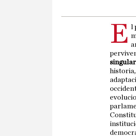
E
l
m
a
perviven
singula
historia
adaptaci
occident
evoluci
parlamen
Constitu
instituc
democrac