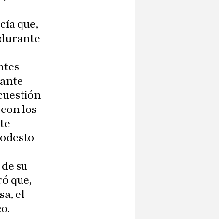
cía que,
 durante
ntes
rante
«cuestión
 con los
ste
odesto
 de su
ró que,
sa, el
o.