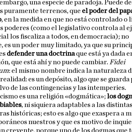
 embargo, una especie de paradoja. Puede de
s puramente terrenos, que
el poder del pap
o
, en la medida en que no está controlado o 
s poderes (como el legislativo controla al ej
cial los fiscaliza a todos, en democracia); no
, es un poder muy limitado, ya que su princi
 es
defender una doctrina
que está ya dada e
ón, que está ahí y no puede cambiar.
Fidei
tum
: el mismo nombre indica la naturaleza d
realidad: es un depósito, algo que se guarda
alvo de las contingencias y las intemperies.
icismo es una religión «dogmática»;
los dog
biables
, ni siquiera adaptables a las distinta
as históricas; esto es algo que exaspera a 
oráneos nuestros y que es motivo de inquie
un creyente, porque uno de los dogmas que