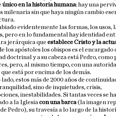
e
único en la historia humana
: hay una pervi
s milenaria sin que haya ningún cambio ese
ctura.
iado evidentemente las formas, los usos, l
, pero en lo fundamental hay identidad ent
ura jerárquica que
establece Cristo y la actu
de los apóstoles los obispos es el encargado 
ad doctrinal y a su cabeza está Pedro, como
res, pero, al mismo tiempo, con una autorid
e que está por encima de los demás.
 lado, estos más de 2000 años de continuida
tranquilidad, sino de inquietudes, crisis,
ciones, inestabilidades. Si tantas veces se h
o a la Iglesia
con una barca
(la imagen rep
 de Pedro), su travesía a lo largo de la histor