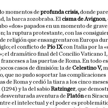
do momentos de
profunda crisis,
donde pare
d, la barca zozobraba. El
cisma de Avignon
,
hubo «dos» papados en un momento de grave
n; la ruptura protestante, con las consiguie
 de religión que ensangrentaron Europa du
iglo; el conflicto de
Pío IX
con Italia por la 
 el dramático final del Concilio Vaticano I,
franceses a las puertas de Roma. En todo e
pocos casos de dimisión: la de
Celestino V,
m
, que no pudo soportar las complicaciones
as de Roma y cedió la tiara a los cinco meses
 (1294) y la del sabio
Ratzinger
, que demost
a desventurada aventura de
Platón
en Siracu
ntre el intelectual y el poder es problemátic