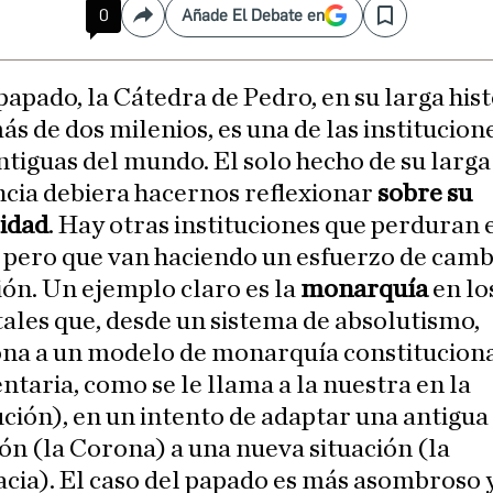
0
Añade El Debate en
Compartir
Save
 papado, la Cátedra de Pedro, en su larga his
ás de dos milenios, es una de las institucio
ntiguas del mundo. El solo hecho de su larga
cia debiera hacernos reflexionar
sobre su
ridad
. Hay otras instituciones que perduran 
, pero que van haciendo un esfuerzo de camb
ón. Un ejemplo claro es la
monarquía
en lo
ales que, desde un sistema de absolutismo,
ona a un modelo de monarquía constituciona
taria, como se le llama a la nuestra en la
ción), en un intento de adaptar una antigua
ión (la Corona) a una nueva situación (la
ia). El caso del papado es más asombroso 