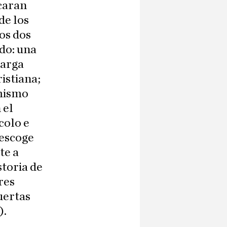
icaran
de los
tos dos
ado: una
larga
istiana;
 mismo
 el
colo e
 escoge
te a
storia de
res
puertas
).