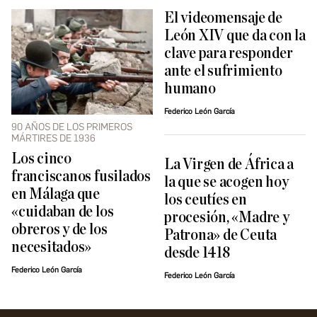
El videomensaje de
León XIV que da con la
clave para responder
ante el sufrimiento
humano
Federico León García
90 AÑOS DE LOS PRIMEROS
MÁRTIRES DE 1936
Los cinco
La Virgen de África a
franciscanos fusilados
la que se acogen hoy
en Málaga que
los ceutíes en
«cuidaban de los
procesión, «Madre y
obreros y de los
Patrona» de Ceuta
necesitados»
desde 1418
Federico León García
Federico León García