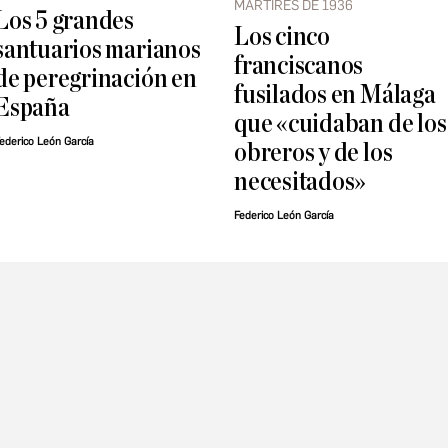
MÁRTIRES DE 1936
Los 5 grandes
Los cinco
santuarios marianos
franciscanos
de peregrinación en
fusilados en Málaga
España
que «cuidaban de los
ederico León García
obreros y de los
necesitados»
Federico León García