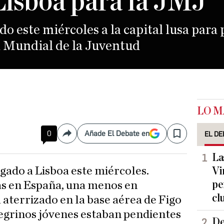
Lisboa para la JMJ
do este miércoles a la capital lusa para 
a Mundial de la Juventud
LO M
0
Añade El Debate en
EL DE
Compartir
Save
La
egado a Lisboa este miércoles.
Vi
pe
as en España, una menos en
cl
a aterrizado en la base aérea de Figo
egrinos jóvenes estaban pendientes
De