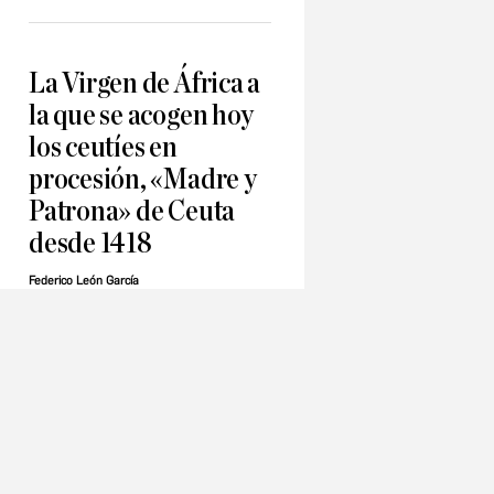
La Virgen de África a
la que se acogen hoy
los ceutíes en
procesión, «Madre y
Patrona» de Ceuta
desde 1418
Federico León García