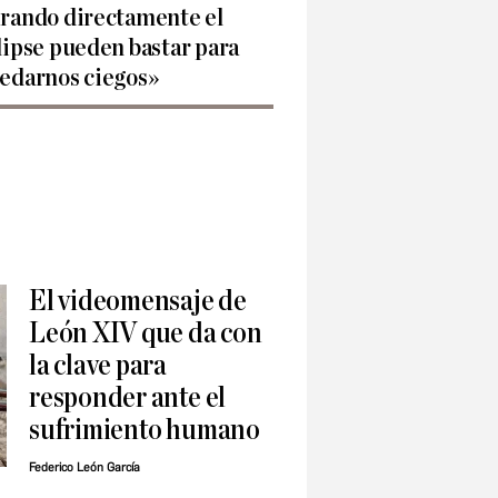
rando directamente el
lipse pueden bastar para
edarnos ciegos»
El videomensaje de
León XIV que da con
la clave para
responder ante el
sufrimiento humano
Federico León García