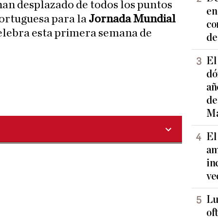
 han desplazado de todos los puntos
en
portuguesa para la
Jornada Mundial
co
celebra esta primera semana de
de
El
dó
añ
de
Ma
El
am
in
ve
Lu
of