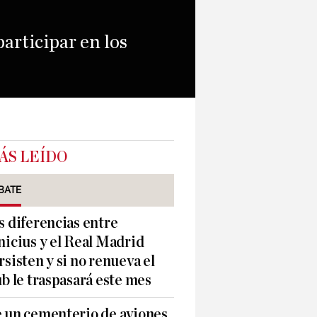
participar en los
ÁS LEÍDO
BATE
s diferencias entre
nicius y el Real Madrid
rsisten y si no renueva el
ub le traspasará este mes
 un cementerio de aviones