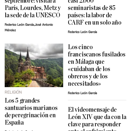
septiembre: visitará
casi 2.000
París, Lourdes, Metz y
seminaristas de 85
la sede de la UNESCO
países: la labor de
CARF en un solo año
Federico León García,José Antonio
Méndez
Federico León García
Los cinco
franciscanos fusilados
en Málaga que
«cuidaban de los
obreros y de los
necesitados»
RELIGIÓN
Federico León García
Los 5 grandes
santuarios marianos
El videomensaje de
de peregrinación en
León XIV que da con la
España
clave para responder