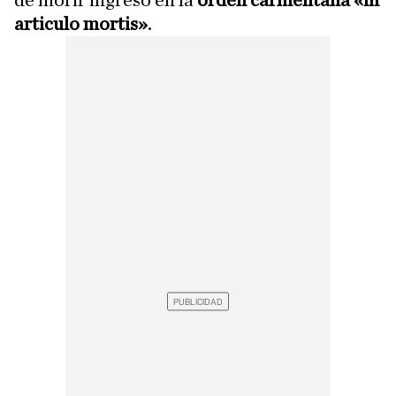
de morir ingresó en la
orden carmelitana «in
articulo mortis»
.