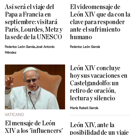
Así será el viaje del
El videomensaje de
Papa a Francia en
León XIV que da con la
septiembre: visitará
clave para responder
París, Lourdes, Metz y
ante el sufrimiento
la sede de la UNESCO
humano
Federico León García,José Antonio
Federico León García
Méndez
León XIV concluye
hoy sus vacaciones en
Castelgandolfo: un
retiro de oración,
lectura y silencio
María Rabell García
VATICANO
El mensaje de León
León XIV, ante la
XIV a los 'influencers'
posibilidad de un viaje