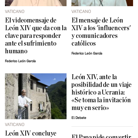
VATICANO
VATICANO
El videomensaje de
El mensaje de León
León XIV que da con la
XIV a los 'influencers'
clave para responder
y comunicadores
ante el sufrimiento
católicos
humano
Federico León García
Federico León García
León XIV, ante la
posibilidad de un viaje
histórico a Ucrania:
«Se toma la invitación
muy en serio»
El Debate
VATICANO
León XIV concluye
El Papa pide convertir