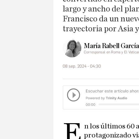
largo y ancho del pla
Francisco da un nuevo
trayectoria por Asia 
María Rabell García
Corresponsal en Roma y El Vatica
08 sep. 2024 - 04:30
E
n los últimos 60 
protagonizado vi