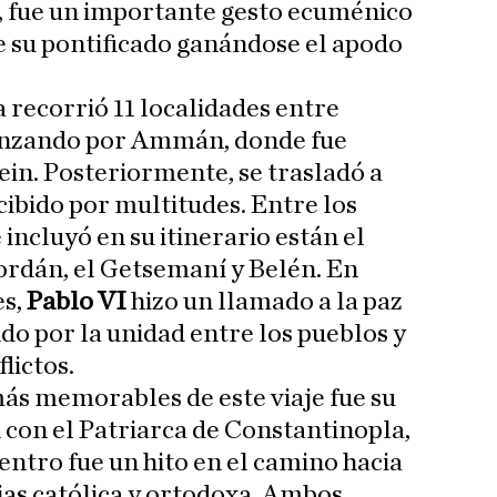
, fue un importante gesto ecuménico
de su pontificado ganándose el apodo
a recorrió 11 localidades entre
enzando por Ammán, donde fue
ein. Posteriormente, se trasladó a
cibido por multitudes. Entre los
incluyó en su itinerario están el
Jordán, el Getsemaní y Belén. En
es,
Pablo VI
hizo un llamado a la paz
ndo por la unidad entre los pueblos y
lictos.
s memorables de este viaje fue su
con el Patriarca de Constantinopla,
entro fue un hito en el camino hacia
sias católica y ortodoxa. Ambos