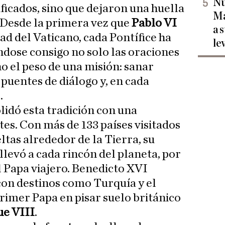
Nu
ficados, sino que dejaron una huella
Ma
. Desde la primera vez que
Pablo VI
a 
ad del Vaticano, cada Pontífice ha
le
ndose consigo no solo las oraciones
ino el peso de una misión: sanar
r puentes de diálogo y, en cada
.
idó esta tradición con una
tes. Con más de 133 países visitados
eltas alrededor de la Tierra, su
llevó a cada rincón del planeta, por
l Papa viajero. Benedicto XVI
con destinos como Turquía y el
primer Papa en pisar suelo británico
ue VIII
.