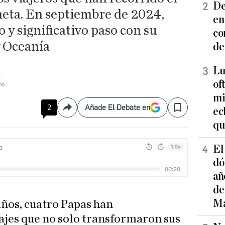
De
neta. En septiembre de 2024,
en
 y significativo paso con su
co
y Oceanía
de
Lu
of
no
mi
2
Añade El Debate en
ec
Compartir
Save
qu
El
dó
añ
de
Ma
años, cuatro Papas han
ajes que no solo transformaron sus