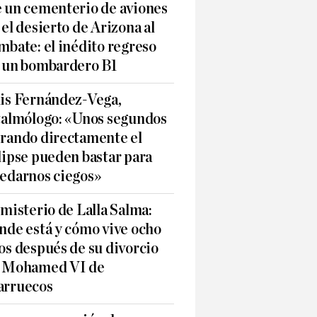
 un cementerio de aviones
 el desierto de Arizona al
mbate: el inédito regreso
 un bombardero B1
is Fernández-Vega,
talmólogo: «Unos segundos
rando directamente el
lipse pueden bastar para
edarnos ciegos»
 misterio de Lalla Salma:
nde está y cómo vive ocho
os después de su divorcio
 Mohamed VI de
rruecos