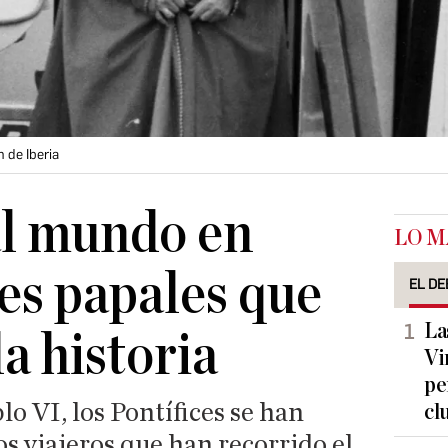
 de Iberia
al mundo en
LO M
jes papales que
EL DE
La
a historia
Vi
pe
o VI, los Pontífices se han
cl
s viajeros que han recorrido el