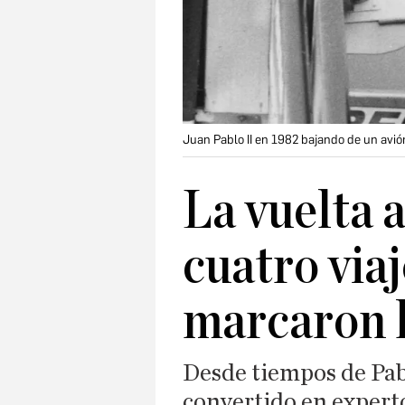
Juan Pablo II en 1982 bajando de un avión
La vuelta 
cuatro via
marcaron l
Desde tiempos de Pabl
convertido en experto