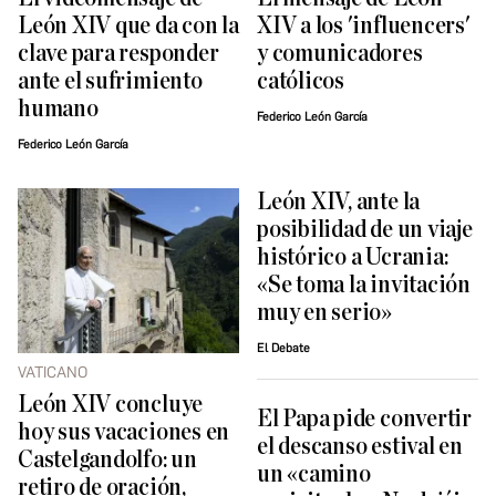
León XIV que da con la
XIV a los 'influencers'
clave para responder
y comunicadores
ante el sufrimiento
católicos
humano
Federico León García
Federico León García
León XIV, ante la
posibilidad de un viaje
histórico a Ucrania:
«Se toma la invitación
muy en serio»
El Debate
VATICANO
León XIV concluye
El Papa pide convertir
hoy sus vacaciones en
el descanso estival en
Castelgandolfo: un
un «camino
retiro de oración,