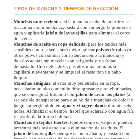
TIPOS DE MANCHA Y TIEMPOS DE REACCIÓN
Manchas muy recientes
: si la mancha acaba de ocurrir y se
reacciona con inmediatez, bastará con sumergir la prenda en
agua y aplicarle
jabón de lavavajillas
para eliminar el cerco
de aceite.
Manchas de aceite en ropa delicada
: para los tejidos más
sensibles como la seda, será mejor aplicar
polvos de talco
(u
otros polvos con similar consistencia como la maicena) y
dejarlos actuar, sin mezclar con sal gorda y sin frotar
demasiado. Con delicadeza, pasados unos minutos se
cepillará suavemente y se limpiará el resto con un paño
limpio.
Manchas antiguas
: al estar muy penetradas en la ropa,
necesitarán un alto contenido desengrasante para eliminarlas,
que se conseguirá frotando con
jabón de lavar los platos
(a
ser posible transparente para que no deje manchas de color) y
luego sumergiéndolo en
agua y vinagre blanco
durante seis
horas. Al finalizar el tiempo, habrá que aclararlo con agua fría
y lavarlo de la forma habitual.
Manchas en tejidos fuertes
: tejidos como el vaquero pueden
presentar más resistencia a la eliminación de residuos. El
jabón de lavavajillas
siempre es buen aliado, y bastará con