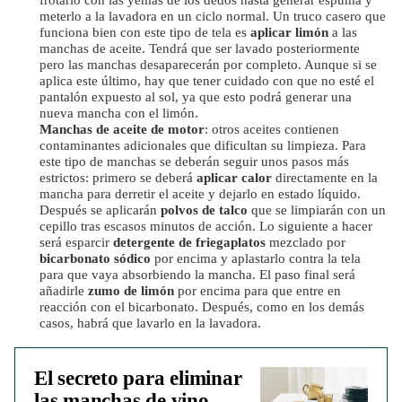
frotarlo con las yemas de los dedos hasta generar espuma y
meterlo a la lavadora en un ciclo normal. Un truco casero que
funciona bien con este tipo de tela es
aplicar limón
a las
manchas de aceite. Tendrá que ser lavado posteriormente
pero las manchas desaparecerán por completo. Aunque si se
aplica este último, hay que tener cuidado con que no esté el
pantalón expuesto al sol, ya que esto podrá generar una
nueva mancha con el limón.
Manchas de aceite de motor
: otros aceites contienen
contaminantes adicionales que dificultan su limpieza. Para
este tipo de manchas se deberán seguir unos pasos más
estrictos: primero se deberá
aplicar calor
directamente en la
mancha para derretir el aceite y dejarlo en estado líquido.
Después se aplicarán
polvos de talco
que se limpiarán con un
cepillo tras escasos minutos de acción. Lo siguiente a hacer
será esparcir
detergente de friegaplatos
mezclado por
bicarbonato sódico
por encima y aplastarlo contra la tela
para que vaya absorbiendo la mancha. El paso final será
añadirle
zumo de limón
por encima para que entre en
reacción con el bicarbonato. Después, como en los demás
casos, habrá que lavarlo en la lavadora.
El secreto para eliminar
las manchas de vino,