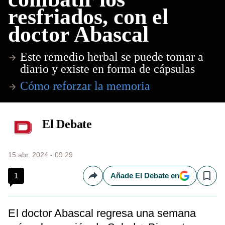
resfriados, con el
doctor Abascal
Este remedio herbal se puede tomar a
diario y existe en forma de cápsulas
Cómo reforzar la memoria
El Debate
15 abr. 2024 - 09:29
1
Añade El Debate en
Compartir
Save
El doctor Abascal regresa una semana