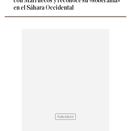
con Marruecos y reconoce su «soberanía»
en el Sáhara Occidental