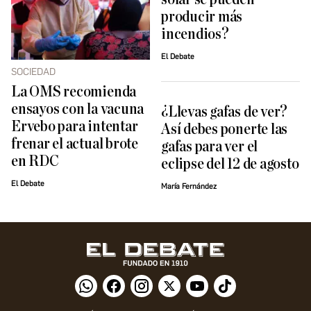
producir más
incendios?
El Debate
SOCIEDAD
La OMS recomienda
ensayos con la vacuna
¿Llevas gafas de ver?
Ervebo para intentar
Así debes ponerte las
frenar el actual brote
gafas para ver el
en RDC
eclipse del 12 de agosto
El Debate
María Fernández