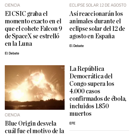
CIENCIA
ECLIPSE SOLAR 12 DE AGOSTO
El CSIC graba el
Así reaccionarán los
momento exacto en el
animales durante el
que el cohete Falcon 9
eclipse solar del 12 de
de SpaceX se estrelló
agosto en España
en la Luna
El Debate
El Debate
La República
Democrática del
Congo supera los
4.000 casos
confirmados de ébola,
incluidos 1.850
muertos
CIENCIA
Blue Origin desvela
EFE
cuál fue el motivo de la