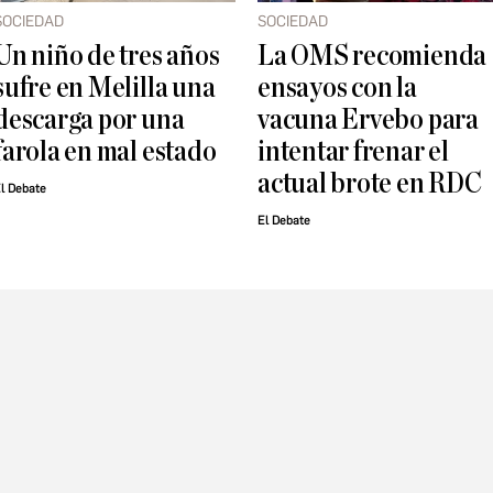
SOCIEDAD
SOCIEDAD
Un niño de tres años
La OMS recomienda
sufre en Melilla una
ensayos con la
descarga por una
vacuna Ervebo para
farola en mal estado
intentar frenar el
actual brote en RDC
l Debate
El Debate