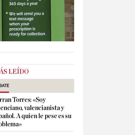
ÁS LEÍDO
BATE
rran Torres: «Soy
lenciano, valencianista y
pañol. A quien le pese es su
oblema»