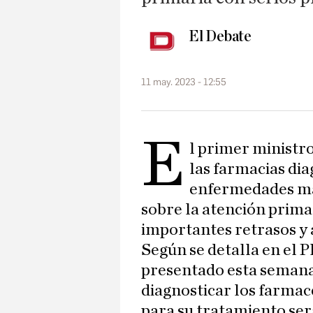
El Debate
11 may. 2023 - 12:55
E
l primer ministro
las farmacias dia
enfermedades más
sobre la atención prima
importantes retrasos y a
Según se detalla en el 
presentado esta semana
diagnosticar los farmac
para su tratamiento será