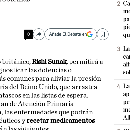
Ca
mo
pa
pi
qu
0
Añade El Debate en
Compartir
Save
La
ca
 británico,
Rishi Sunak
, permitirá a
al
gnosticar las dolencias o
so
 comunes para aliviar la presión
La
ria del Reino Unido, que arrastra
ap
tascos en las listas de espera.
pe
Plan de Atención Primaria
ma
, las enfermedades que podrán
Al
éuticos y
recetar medicamentos
n las siguientes: