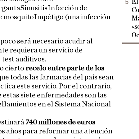
El
rgantaSinusitisInfección de
Co
 mosquitoImpétigo (una infección
Ma
«s
Oc
oco será necesario acudir al
te requiera un servicio de
 test auditivos.
o cierto
recelo entre parte de los
que todas las farmacias del país sean
tica este servicio. Por el contrario,
 estas siete enfermedades son las
ellamientos en el Sistema Nacional
estinará
740 millones de euros
os años para reformar una atención