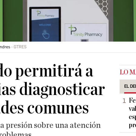
ondres
GTRES
o permitirá a
LO M
ias diagnosticar
EL DE
Fe
des comunes
va
es
 la presión sobre una atención
pr
problemas