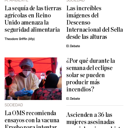
M. AMBIENTE
SOCIEDAD
La sequía de las tierras
Las increíbles
agrícolas en Reino
imágenes del
Unido amenaza la
Descenso
seguridad alimentaria
Internacional del Sella
desde las alturas
Theodore Griffin (Afp)
El Debate
¿Por qué durante la
semana del eclipse
solar se pueden
producir más
incendios?
El Debate
SOCIEDAD
La OMS recomienda
Ascienden a 36 las
ensayos con la vacuna
mujeres asesinadas
Ervebo para intentar