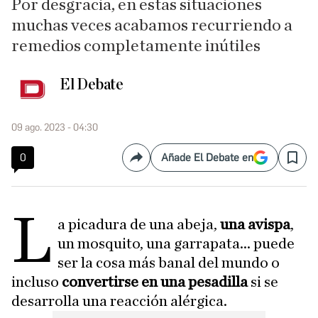
Por desgracia, en estas situaciones
muchas veces acabamos recurriendo a
remedios completamente inútiles
El Debate
09 ago. 2023 - 04:30
0
Añade El Debate en
Compartir
Save
L
a picadura de una abeja,
una avispa
,
un mosquito, una garrapata... puede
ser la cosa más banal del mundo o
incluso
convertirse en una pesadilla
si se
desarrolla una reacción alérgica.