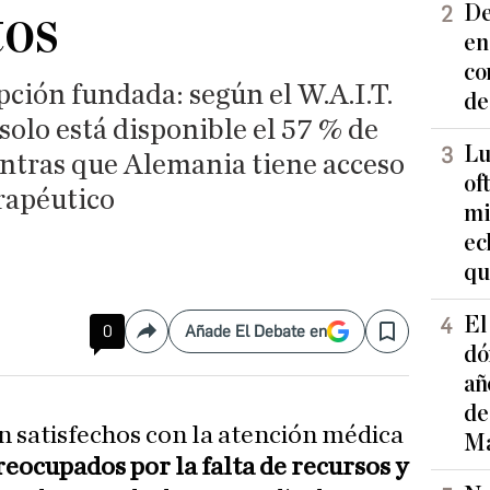
tos
De
en
co
pción fundada: según el W.A.I.T.
de
solo está disponible el 57 % de
Lu
entras que Alemania tiene acceso
of
erapéutico
mi
ec
qu
El
0
Añade El Debate en
Compartir
Save
dó
añ
de
n satisfechos con la atención médica
Ma
eocupados por la falta de recursos y