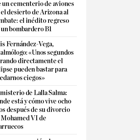
 un cementerio de aviones
 el desierto de Arizona al
mbate: el inédito regreso
 un bombardero B1
is Fernández-Vega,
talmólogo: «Unos segundos
rando directamente el
lipse pueden bastar para
edarnos ciegos»
 misterio de Lalla Salma:
nde está y cómo vive ocho
os después de su divorcio
 Mohamed VI de
rruecos