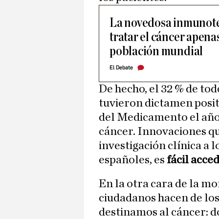
La novedosa inmunote
tratar el cáncer apenas
población mundial
El Debate
De hecho, el 32 % de t
tuvieron dictamen posit
del Medicamento el año 
cáncer. Innovaciones q
investigación clínica a l
españoles, es
fácil acced
En la otra cara de la mo
ciudadanos hacen de los
destinamos al cáncer: d