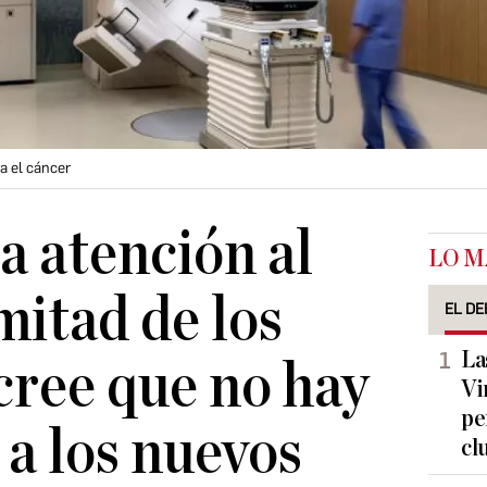
a el cáncer
a atención al
LO M
mitad de los
EL DE
La
cree que no hay
Vi
pe
 a los nuevos
cl