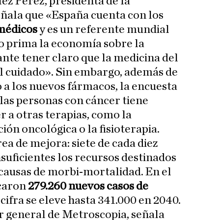
ez Pérez, presidenta de la
ala que «España cuenta con los
médicos
y es un referente mundial
ro prima la economía sobre la
ante tener claro que la medicina del
el cuidado». Sin embargo, además de
 a los nuevos fármacos, la encuesta
las personas con cáncer tiene
r a otras terapias, como la
ción oncológica o la fisioterapia.
ea de mejora: siete de cada diez
suficientes los recursos destinados
s causas de morbi-mortalidad. En el
icaron
279.260 nuevos casos de
 cifra se eleve hasta 341.000 en 2040.
r general de Metroscopia, señala