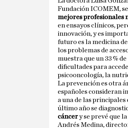
La doctora Luisa Gonzál
Fundación ICOMEM, señ
mejores profesionales 
en ensayos clínicos, pe
innovación, y es import
futuro es la medicina d
los problemas de acceso
muestra que un 33 % de 
dificultades para accede
psicooncología, la nutri
La prevención es otra ár
españoles consideran in
a una de las principale
último año se diagnost
cáncer
y se prevé que la
Andrés Medina, directo