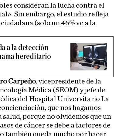
oles consideran la lucha contra el
al». Sin embargo, el estudio refleja
 ciudadana (solo un 46% ve a la
da a la detección
mama hereditario
tro Carpeño
, vicepresidente de la
ncología Médica (SEOM) y jefe de
dica del Hospital Universitario La
 concienciación, que nos hagamos
a salud, porque no olvidemos que un
asos de cáncer se debe a factores de
ero también queda mucho por hacer