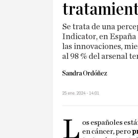
tratamien
Se trata de una perce
Indicator, en España 
las innovaciones, mi
al 98 % del arsenal t
Sandra Ordóñez
25 ene. 2024 - 14:01
L
os españoles está
en cáncer, pero
pr