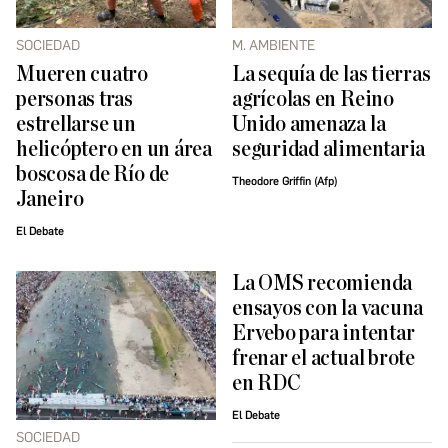
SOCIEDAD
M. AMBIENTE
Mueren cuatro
La sequía de las tierras
personas tras
agrícolas en Reino
estrellarse un
Unido amenaza la
helicóptero en un área
seguridad alimentaria
boscosa de Río de
Theodore Griffin (Afp)
Janeiro
El Debate
La OMS recomienda
ensayos con la vacuna
Ervebo para intentar
frenar el actual brote
en RDC
El Debate
SOCIEDAD