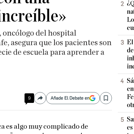
¿Q
increíble»
na
Lo
eu
 oncólogo del hospital
fe, asegura que los pacientes son
El
de
cie de escuela para aprender a
in
in
Sá
en
Fe
9
Añade El Debate en
Compartir
Save
ot
Sa
rca es algo muy complicado de
es