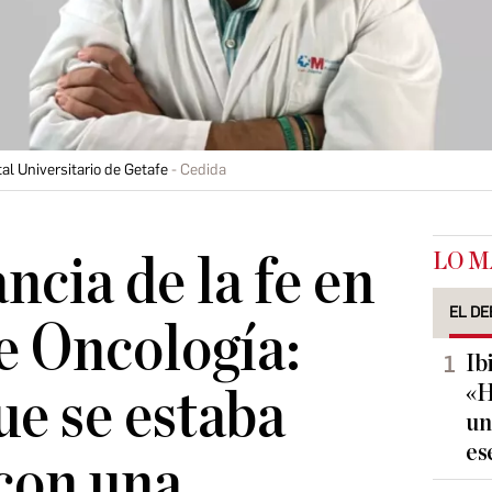
al Universitario de Getafe
Cedida
LO M
ncia de la fe en
EL DE
de Oncología:
Ib
«H
ue se estaba
un
es
con una