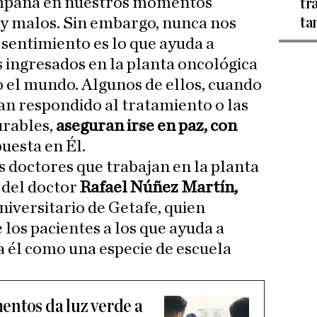
ompaña en nuestros momentos
tr
ta
 y malos. Sin embargo, nunca nos
y sentimiento es lo que ayuda a
 ingresados en la planta oncológica
do el mundo. Algunos de ellos, cuando
han respondido al tratamiento o las
urables,
aseguran irse en paz, con
puesta en Él.
 doctores que trabajan en la planta
 del doctor
Rafael Núñez Martín,
niversitario de Getafe, quien
 los pacientes a los que ayuda a
a él como una especie de escuela
ntos da luz verde a