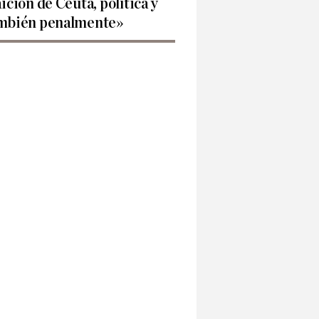
aición de Ceuta, política y
mbién penalmente»