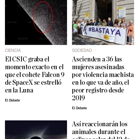
CIENCIA
SOCIEDAD
El CSIC graba el
Ascienden a 36 las
momento exacto en el
mujeres asesinadas
que el cohete Falcon 9
por violencia machista
de SpaceX se estrelló
en lo que va de año, el
en la Luna
peor registro desde
2019
El Debate
El Debate
Así reaccionarán los
animales durante el