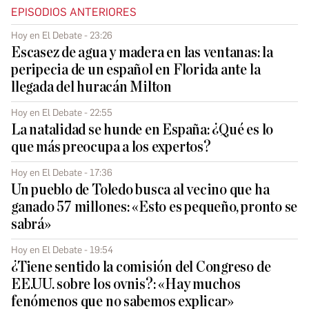
EPISODIOS ANTERIORES
Hoy en El Debate - 23:26
Escasez de agua y madera en las ventanas: la
peripecia de un español en Florida ante la
llegada del huracán Milton
Hoy en El Debate - 22:55
La natalidad se hunde en España: ¿Qué es lo
que más preocupa a los expertos?
Hoy en El Debate - 17:36
Un pueblo de Toledo busca al vecino que ha
ganado 57 millones: «Esto es pequeño, pronto se
sabrá»
Hoy en El Debate - 19:54
¿Tiene sentido la comisión del Congreso de
EE.UU. sobre los ovnis?: «Hay muchos
fenómenos que no sabemos explicar»