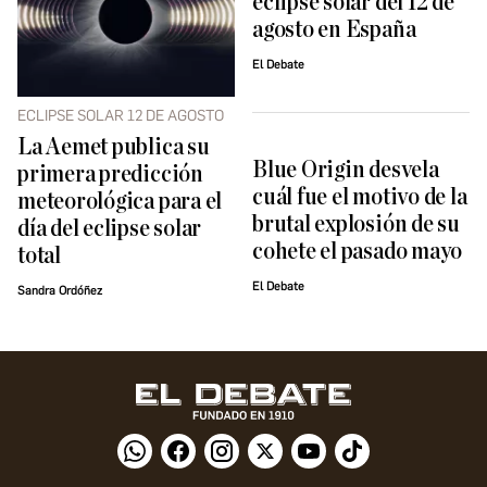
eclipse solar del 12 de
agosto en España
El Debate
ECLIPSE SOLAR 12 DE AGOSTO
La Aemet publica su
Blue Origin desvela
primera predicción
cuál fue el motivo de la
meteorológica para el
brutal explosión de su
día del eclipse solar
cohete el pasado mayo
total
El Debate
Sandra Ordóñez