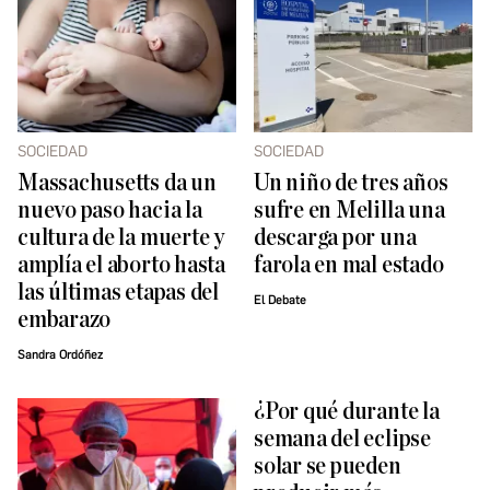
SOCIEDAD
SOCIEDAD
Massachusetts da un
Un niño de tres años
nuevo paso hacia la
sufre en Melilla una
cultura de la muerte y
descarga por una
amplía el aborto hasta
farola en mal estado
las últimas etapas del
El Debate
embarazo
Sandra Ordóñez
¿Por qué durante la
semana del eclipse
solar se pueden