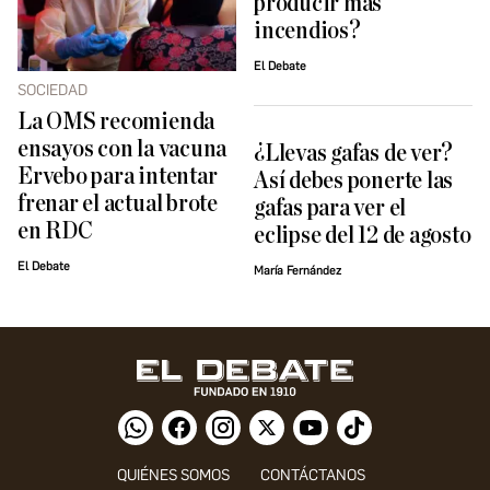
producir más
incendios?
El Debate
SOCIEDAD
La OMS recomienda
ensayos con la vacuna
¿Llevas gafas de ver?
Ervebo para intentar
Así debes ponerte las
frenar el actual brote
gafas para ver el
en RDC
eclipse del 12 de agosto
El Debate
María Fernández
QUIÉNES SOMOS
CONTÁCTANOS